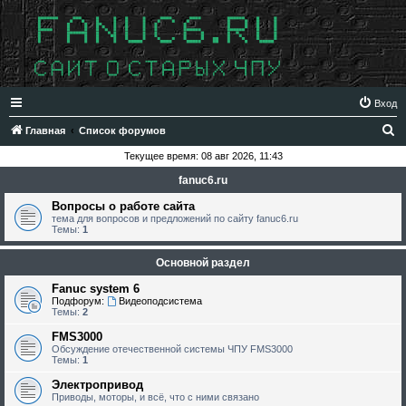
Вход
П
Главная
Список форумов
о
Текущее время: 08 авг 2026, 11:43
и
fanuc6.ru
с
Вопросы о работе сайта
к
тема для вопросов и предложений по сайту fanuc6.ru
Темы:
1
Основной раздел
Fanuc system 6
Подфорум:
Видеоподсистема
Темы:
2
FMS3000
Обсуждение отечественной системы ЧПУ FMS3000
Темы:
1
Электропривод
Приводы, моторы, и всё, что с ними связано