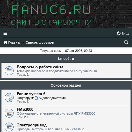
Вход
П
Главная
Список форумов
о
Текущее время: 07 авг 2026, 00:23
и
fanuc6.ru
с
Вопросы о работе сайта
к
тема для вопросов и предложений по сайту fanuc6.ru
Темы:
1
Основной раздел
Fanuc system 6
Подфорум:
Видеоподсистема
Темы:
2
FMS3000
Обсуждение отечественной системы ЧПУ FMS3000
Темы:
1
Электропривод
Приводы, моторы, и всё, что с ними связано