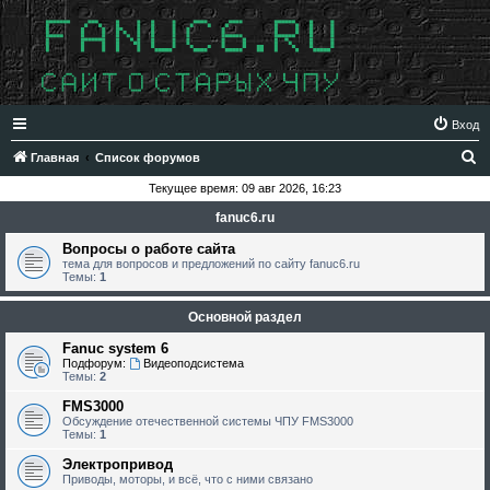
Вход
П
Главная
Список форумов
о
Текущее время: 09 авг 2026, 16:23
и
fanuc6.ru
с
Вопросы о работе сайта
к
тема для вопросов и предложений по сайту fanuc6.ru
Темы:
1
Основной раздел
Fanuc system 6
Подфорум:
Видеоподсистема
Темы:
2
FMS3000
Обсуждение отечественной системы ЧПУ FMS3000
Темы:
1
Электропривод
Приводы, моторы, и всё, что с ними связано