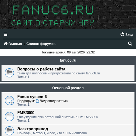
Вход
П
Главная
Список форумов
о
Текущее время: 09 авг 2026, 22:32
и
fanuc6.ru
с
Вопросы о работе сайта
к
тема для вопросов и предложений по сайту fanuc6.ru
Темы:
1
Основной раздел
Fanuc system 6
Подфорум:
Видеоподсистема
Темы:
2
FMS3000
Обсуждение отечественной системы ЧПУ FMS3000
Темы:
1
Электропривод
Приводы, моторы, и всё, что с ними связано