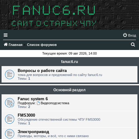
Вход
П
Главная
Список форумов
о
Текущее время: 09 авг 2026, 14:00
и
fanuc6.ru
с
Вопросы о работе сайта
к
тема для вопросов и предложений по сайту fanuc6.ru
Темы:
1
Основной раздел
Fanuc system 6
Подфорум:
Видеоподсистема
Темы:
2
FMS3000
Обсуждение отечественной системы ЧПУ FMS3000
Темы:
1
Электропривод
Приводы, моторы, и всё, что с ними связано