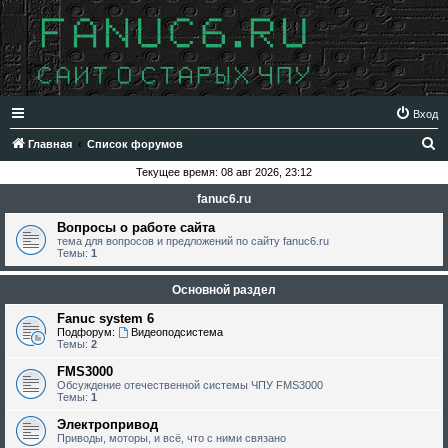
Вход
П
Главная
Список форумов
о
Текущее время: 08 авг 2026, 23:12
и
fanuc6.ru
с
Вопросы о работе сайта
к
тема для вопросов и предложений по сайту fanuc6.ru
Темы:
1
Основной раздел
Fanuc system 6
Подфорум:
Видеоподсистема
Темы:
2
FMS3000
Обсуждение отечественной системы ЧПУ FMS3000
Темы:
1
Электропривод
Приводы, моторы, и всё, что с ними связано