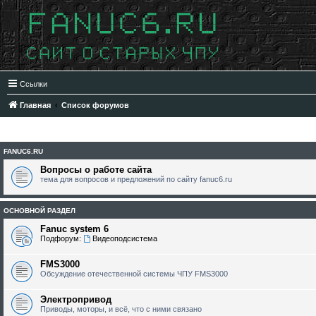
Ссылки
Главная
Список форумов
FANUC6.RU
Вопросы о работе сайта
тема для вопросов и предложений по сайту fanuc6.ru
ОСНОВНОЙ РАЗДЕЛ
Fanuc system 6
Подфорум:
Видеоподсистема
FMS3000
Обсуждение отечественной системы ЧПУ FMS3000
Электропривод
Приводы, моторы, и всё, что с ними связано