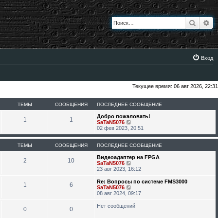
Поиск
Ра
Вход
Текущее время: 06 авг 2026, 22:31
ТЕМЫ
СООБЩЕНИЯ
ПОСЛЕДНЕЕ СООБЩЕНИЕ
Добро пожаловать!
1
1
П
SaTaN5076
е
02 фев 2023, 20:51
р
е
й
ТЕМЫ
СООБЩЕНИЯ
ПОСЛЕДНЕЕ СООБЩЕНИЕ
т
и
Видеоадаптер на FPGA
2
10
к
П
SaTaN5076
п
е
23 авг 2023, 16:12
о
р
с
е
Re: Вопросы по системе FMS3000
1
6
л
й
П
SaTaN5076
е
т
е
08 авг 2024, 09:17
д
и
р
н
к
е
Нет сообщений
0
0
е
п
й
м
о
т