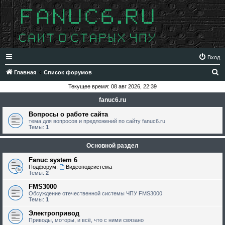
Вход
П
Главная
Список форумов
о
Текущее время: 08 авг 2026, 22:39
и
fanuc6.ru
с
Вопросы о работе сайта
к
тема для вопросов и предложений по сайту fanuc6.ru
Темы:
1
Основной раздел
Fanuc system 6
Подфорум:
Видеоподсистема
Темы:
2
FMS3000
Обсуждение отечественной системы ЧПУ FMS3000
Темы:
1
Электропривод
Приводы, моторы, и всё, что с ними связано