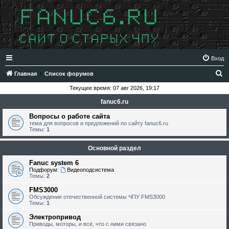
Вход
П
Главная
Список форумов
о
Текущее время: 07 авг 2026, 19:17
и
fanuc6.ru
с
Вопросы о работе сайта
к
тема для вопросов и предложений по сайту fanuc6.ru
Темы:
1
Основной раздел
Fanuc system 6
Подфорум:
Видеоподсистема
Темы:
2
FMS3000
Обсуждение отечественной системы ЧПУ FMS3000
Темы:
1
Электропривод
Приводы, моторы, и всё, что с ними связано