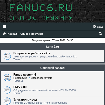
Вход
П
Главная
Список форумов
о
Текущее время: 07 авг 2026, 04:35
и
fanuc6.ru
с
Вопросы о работе сайта
к
тема для вопросов и предложений по сайту fanuc6.ru
Темы:
1
Основной раздел
Fanuc system 6
Подфорум:
Видеоподсистема
Темы:
2
FMS3000
Обсуждение отечественной системы ЧПУ FMS3000
Темы:
1
Электропривод
Приводы, моторы, и всё, что с ними связано