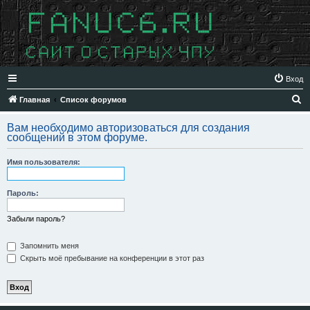
Вход
П
Главная
Список форумов
о
Вам необходимо авторизоваться для создания
и
сообщений в этом форуме.
с
Имя пользователя:
к
Пароль:
Забыли пароль?
Запомнить меня
Скрыть моё пребывание на конференции в этот раз