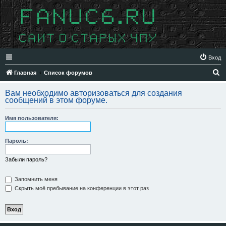
Вход
П
Главная
Список форумов
о
Вам необходимо авторизоваться для создания
и
сообщений в этом форуме.
с
Имя пользователя:
к
Пароль:
Забыли пароль?
Запомнить меня
Скрыть моё пребывание на конференции в этот раз