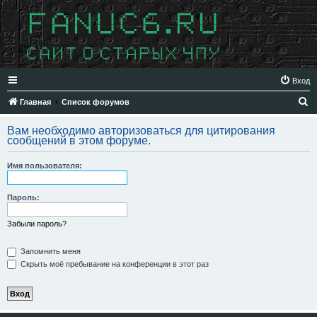
Вход
П
Главная
Список форумов
о
Вам необходимо авторизоваться для цитирования
и
сообщений в этом форуме.
с
Имя пользователя:
к
Пароль:
Забыли пароль?
Запомнить меня
Скрыть моё пребывание на конференции в этот раз