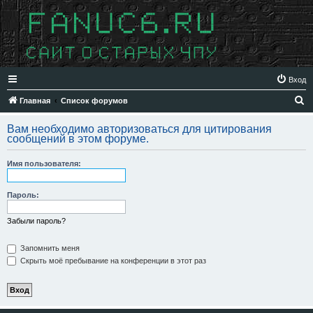
Вход
П
Главная
Список форумов
о
Вам необходимо авторизоваться для цитирования
и
сообщений в этом форуме.
с
Имя пользователя:
к
Пароль:
Забыли пароль?
Запомнить меня
Скрыть моё пребывание на конференции в этот раз