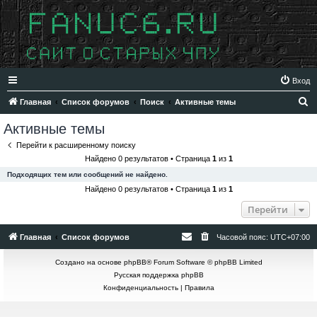
Вход
П
Главная
Список форумов
Поиск
Активные темы
о
Активные темы
и
Перейти к расширенному поиску
с
Найдено 0 результатов • Страница
1
из
1
к
Подходящих тем или сообщений не найдено.
Найдено 0 результатов • Страница
1
из
1
Перейти
Главная
Список форумов
Часовой пояс:
UTC+07:00
Создано на основе
phpBB
® Forum Software © phpBB Limited
Русская поддержка phpBB
Конфиденциальность
|
Правила