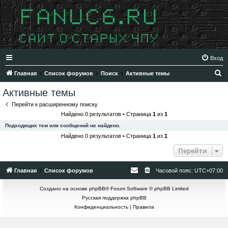
Вход
П
Главная
Список форумов
Поиск
Активные темы
о
Активные темы
и
Перейти к расширенному поиску
с
Найдено 0 результатов • Страница
1
из
1
к
Подходящих тем или сообщений не найдено.
Найдено 0 результатов • Страница
1
из
1
Перейти
Главная
Список форумов
Часовой пояс:
UTC+07:00
Создано на основе
phpBB
® Forum Software © phpBB Limited
Русская поддержка phpBB
Конфиденциальность
|
Правила