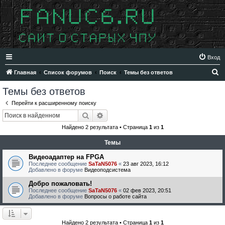
Вход
П
Главная
Список форумов
Поиск
Темы без ответов
о
Темы без ответов
и
Перейти к расширенному поиску
с
Поиск
Расширенный поиск
к
Найдено 2 результата • Страница
1
из
1
Темы
Видеоадаптер на FPGA
Последнее сообщение
SaTaN5076
«
23 авг 2023, 16:12
Добавлено в форуме
Видеоподсистема
Добро пожаловать!
Последнее сообщение
SaTaN5076
«
02 фев 2023, 20:51
Добавлено в форуме
Вопросы о работе сайта
Найдено 2 результата • Страница
1
из
1