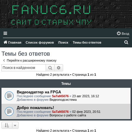
Вход
П
Главная
Список форумов
Поиск
Темы без ответов
о
Темы без ответов
и
Перейти к расширенному поиску
с
Поиск
Расширенный поиск
к
Найдено 2 результата • Страница
1
из
1
Темы
Видеоадаптер на FPGA
Последнее сообщение
SaTaN5076
«
23 авг 2023, 16:12
Добавлено в форуме
Видеоподсистема
Добро пожаловать!
Последнее сообщение
SaTaN5076
«
02 фев 2023, 20:51
Добавлено в форуме
Вопросы о работе сайта
Найдено 2 результата • Страница
1
из
1