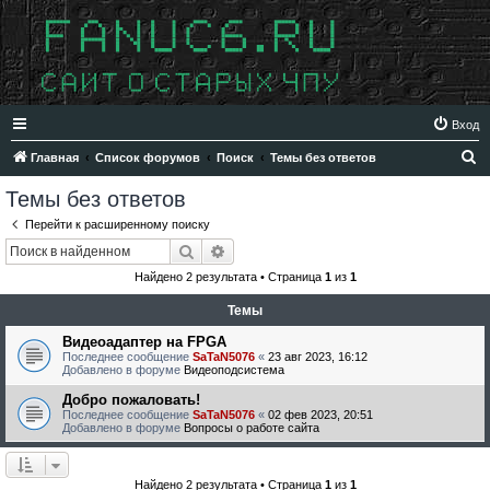
Вход
П
Главная
Список форумов
Поиск
Темы без ответов
о
Темы без ответов
и
Перейти к расширенному поиску
с
Поиск
Расширенный поиск
к
Найдено 2 результата • Страница
1
из
1
Темы
Видеоадаптер на FPGA
Последнее сообщение
SaTaN5076
«
23 авг 2023, 16:12
Добавлено в форуме
Видеоподсистема
Добро пожаловать!
Последнее сообщение
SaTaN5076
«
02 фев 2023, 20:51
Добавлено в форуме
Вопросы о работе сайта
Найдено 2 результата • Страница
1
из
1