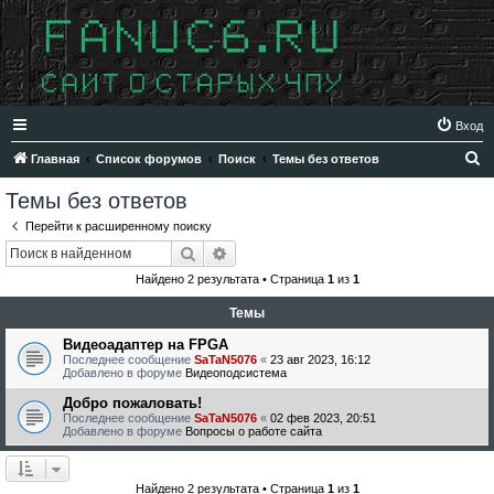
Вход
П
Главная
Список форумов
Поиск
Темы без ответов
о
Темы без ответов
и
Перейти к расширенному поиску
с
Поиск
Расширенный поиск
к
Найдено 2 результата • Страница
1
из
1
Темы
Видеоадаптер на FPGA
Последнее сообщение
SaTaN5076
«
23 авг 2023, 16:12
Добавлено в форуме
Видеоподсистема
Добро пожаловать!
Последнее сообщение
SaTaN5076
«
02 фев 2023, 20:51
Добавлено в форуме
Вопросы о работе сайта
Найдено 2 результата • Страница
1
из
1