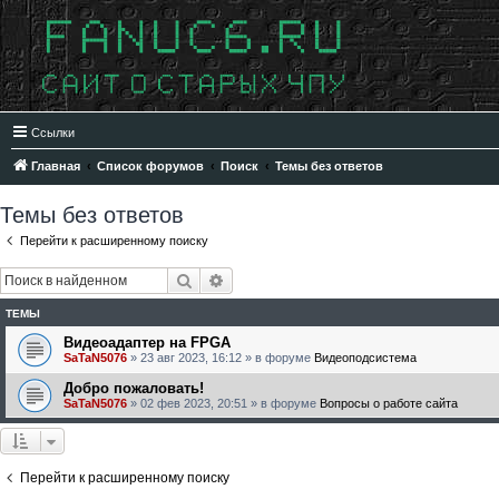
Ссылки
Главная
Список форумов
Поиск
Темы без ответов
Темы без ответов
Перейти к расширенному поиску
Поиск
Расширенный поиск
ТЕМЫ
Видеоадаптер на FPGA
SaTaN5076
»
23 авг 2023, 16:12
» в форуме
Видеоподсистема
Добро пожаловать!
SaTaN5076
»
02 фев 2023, 20:51
» в форуме
Вопросы о работе сайта
Перейти к расширенному поиску