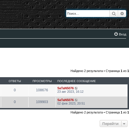
Поиск
Ра
Вход
Найдено 2 результата • Страница
1
из
1
ОТВЕТЫ
ПРОСМОТРЫ
ПОСЛЕДНЕЕ СООБЩЕНИЕ
SaTaN5076
0
108676
23 авг 2023, 16:12
SaTaN5076
0
109903
02 фев 2023, 20:51
Найдено 2 результата • Страница
1
из
1
Перейти