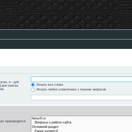
татах, и
-
для
Искать все слова
|
для поиска
ия.
Искать любое слово/поиск с языком запросов
мах производится