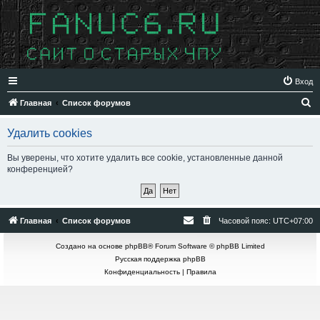
Вход
П
Главная
Список форумов
о
Удалить cookies
и
с
Вы уверены, что хотите удалить все cookie, установленные данной
конференцией?
к
Главная
Список форумов
Часовой пояс:
UTC+07:00
Создано на основе
phpBB
® Forum Software © phpBB Limited
Русская поддержка phpBB
Конфиденциальность
|
Правила