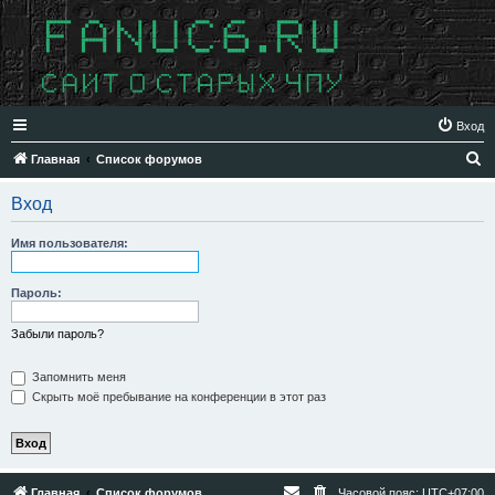
Вход
П
Главная
Список форумов
о
Вход
и
с
Имя пользователя:
к
Пароль:
Забыли пароль?
Запомнить меня
Скрыть моё пребывание на конференции в этот раз
Главная
Список форумов
Часовой пояс:
UTC+07:00