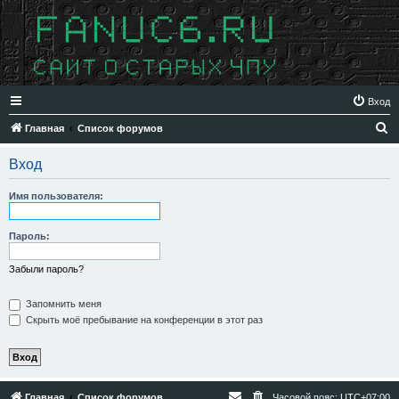
Вход
П
Главная
Список форумов
о
Вход
и
с
Имя пользователя:
к
Пароль:
Забыли пароль?
Запомнить меня
Скрыть моё пребывание на конференции в этот раз
Главная
Список форумов
Часовой пояс:
UTC+07:00