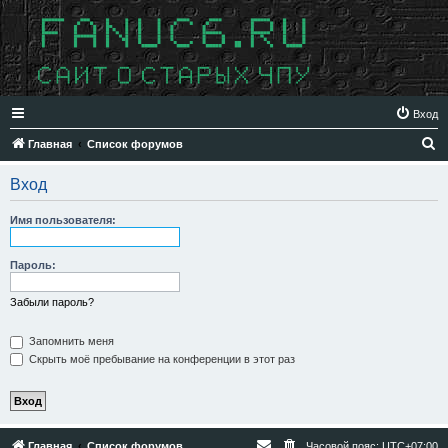
Вход
П
Главная
Список форумов
о
Вход
и
с
Имя пользователя:
к
Пароль:
Забыли пароль?
Запомнить меня
Скрыть моё пребывание на конференции в этот раз
Главная
Список форумов
Часовой пояс:
UTC+07:00