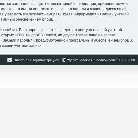
раняется законами о защите компьютерной информации, применяемыми в
оме вашего имени пользователя, вашего пароля и вашего адреса email,
ае у вас есть возможность выбрать, какая информация из вашей учётной
ограммным обеспечением phpBB.
их сайтах. Ваш пароль является средством доступа к вашей учётной
о старых ЧПУ», ни phpBB Limited, ни другое третье лицо не вправе
оля «Забыли пароль?», предусмотренной программным обеспечением phpBB.
я вашей учётной записи.
Связаться с администрацией
Удалить cookies
Часовой пояс:
UTC+07:00