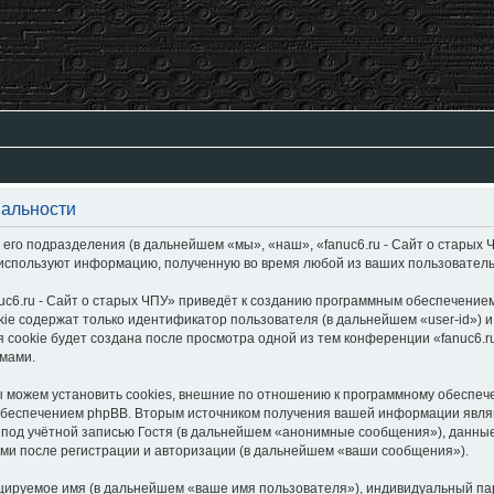
иальности
 его подразделения (в дальнейшем «мы», «наш», «fanuc6.ru - Сайт о старых Ч
 используют информацию, полученную во время любой из ваших пользовател
c6.ru - Сайт о старых ЧПУ» приведёт к созданию программным обеспечение
ie содержат только идентификатор пользователя (в дальнейшем «user-id») и
cookie будет создана после просмотра одной из тем конференции «fanuc6.r
умами.
ы можем установить cookies, внешние по отношению к программному обеспече
обеспечением phpBB. Вторым источником получения вашей информации являю
од учётной записью Гостя (в дальнейшем «анонимные сообщения»), данные, 
ми после регистрации и авторизации (в дальнейшем «ваши сообщения»).
цируемое имя (в дальнейшем «ваше имя пользователя»), индивидуальный пар