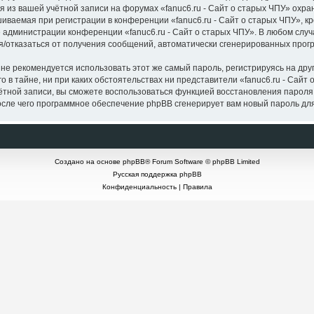
я из вашей учётной записи на форумах «fanuc6.ru - Сайт о старых ЧПУ» ох
ваемая при регистрации в конференции «fanuc6.ru - Сайт о старых ЧПУ», кр
е администрации конференции «fanuc6.ru - Сайт о старых ЧПУ». В любом случ
ься/отказаться от получения сообщений, автоматически сгенерированных пр
 рекомендуется использовать этот же самый пароль, регистрируясь на друг
о в тайне, ни при каких обстоятельствах ни представители «fanuc6.ru - Сайт 
учётной записи, вы сможете воспользоваться функцией восстановления пар
осле чего программное обеспечение phpBB сгенерирует вам новый пароль дл
Создано на основе
phpBB
® Forum Software © phpBB Limited
Русская поддержка phpBB
Конфиденциальность
|
Правила