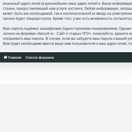
реальный адрес email (в дальнейшем «ваш адрес email»). Ваша информаци
стране, предоставляющей нам услуги хостинга. Любая информация, запраши
может быть как необходимой, так и необязательной ко вводу, на усмотрени
записи будет общедоступна. Кроме того, у вас есть возможность согласит
Ваш пароль надёжно зашифрован (односторонним хэшированием). Однако не
записи на форумах «fanuc6.ru - Сайт о старых ЧПУ», пожалуйста, храните ег
спрашивать ваш пароль. В случае, если вы забудете ваш пароль к вашей 
Вам будет необходимо ввести ваше имя пользователя и ваш адрес email, п
Главная
Список форумов