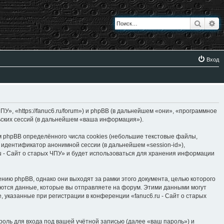
Поиск
Ра
Вход
ПУ», «https://fanuc6.ru/forum») и phpBB (в дальнейшем «они», «программное
ьских сессий (в дальнейшем «ваша информация»).
м phpBB определённого числа cookies (небольшие текстовые файлы,
 идентификатор анонимной сессии (в дальнейшем «session-id»),
u - Сайт о старых ЧПУ» и будет использоваться для хранения информации
нию phpBB, однако они выходят за рамки этого документа, целью которого
тся данные, которые вы отправляете на форум. Этими данными могут
указанные при регистрации в конференции «fanuc6.ru - Сайт о старых
оль для входа под вашей учётной записью (далее «ваш пароль») и