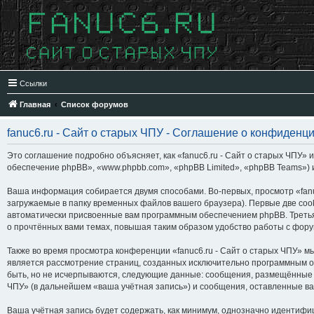
Ссылки
Главная
Список форумов
fanuc6.ru - Сайт о старых ЧПУ - Соглашение о конфиденц
Это соглашение подробно объясняет, как «fanuc6.ru - Сайт о старых ЧПУ» и
обеспечение phpBB», «www.phpbb.com», «phpBB Limited», «phpBB Teams»)
Ваша информация собирается двумя способами. Во-первых, просмотр «fanu
загружаемые в папку временных файлов вашего браузера). Первые две cook
автоматически присвоенные вам программным обеспечением phpBB. Третья 
о прочтённых вами темах, повышая таким образом удобство работы с фор
Также во время просмотра конференции «fanuc6.ru - Сайт о старых ЧПУ» м
является рассмотрение страниц, созданных исключительно программным 
быть, но не исчерпываются, следующие данные: сообщения, размещённые п
ЧПУ» (в дальнейшем «ваша учётная запись») и сообщения, оставленные ва
Ваша учётная запись будет содержать, как минимум, однозначно идентифи