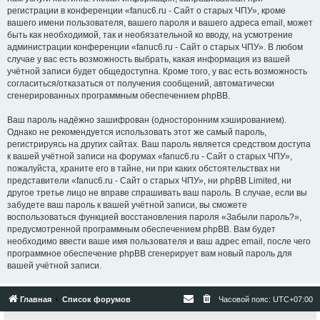
регистрации в конференции «fanuc6.ru - Сайт о старых ЧПУ», кроме
вашего имени пользователя, вашего пароля и вашего адреса email, может
быть как необходимой, так и необязательной ко вводу, на усмотрение
администрации конференции «fanuc6.ru - Сайт о старых ЧПУ». В любом
случае у вас есть возможность выбрать, какая информация из вашей
учётной записи будет общедоступна. Кроме того, у вас есть возможность
согласиться/отказаться от получения сообщений, автоматически
сгенерированных программным обеспечением phpBB.
Ваш пароль надёжно зашифрован (односторонним хэшированием).
Однако не рекомендуется использовать этот же самый пароль,
регистрируясь на других сайтах. Ваш пароль является средством доступа
к вашей учётной записи на форумах «fanuc6.ru - Сайт о старых ЧПУ»,
пожалуйста, храните его в тайне, ни при каких обстоятельствах ни
представители «fanuc6.ru - Сайт о старых ЧПУ», ни phpBB Limited, ни
другое третье лицо не вправе спрашивать ваш пароль. В случае, если вы
забудете ваш пароль к вашей учётной записи, вы сможете
воспользоваться функцией восстановления пароля «Забыли пароль?»,
предусмотренной программным обеспечением phpBB. Вам будет
необходимо ввести ваше имя пользователя и ваш адрес email, после чего
программное обеспечение phpBB сгенерирует вам новый пароль для
вашей учётной записи.
Главная
Список форумов
Часовой пояс:
UTC+07:00