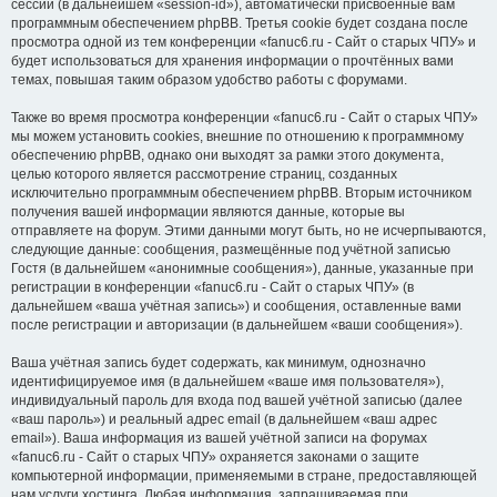
сессии (в дальнейшем «session-id»), автоматически присвоенные вам
программным обеспечением phpBB. Третья cookie будет создана после
просмотра одной из тем конференции «fanuc6.ru - Сайт о старых ЧПУ» и
будет использоваться для хранения информации о прочтённых вами
темах, повышая таким образом удобство работы с форумами.
Также во время просмотра конференции «fanuc6.ru - Сайт о старых ЧПУ»
мы можем установить cookies, внешние по отношению к программному
обеспечению phpBB, однако они выходят за рамки этого документа,
целью которого является рассмотрение страниц, созданных
исключительно программным обеспечением phpBB. Вторым источником
получения вашей информации являются данные, которые вы
отправляете на форум. Этими данными могут быть, но не исчерпываются,
следующие данные: сообщения, размещённые под учётной записью
Гостя (в дальнейшем «анонимные сообщения»), данные, указанные при
регистрации в конференции «fanuc6.ru - Сайт о старых ЧПУ» (в
дальнейшем «ваша учётная запись») и сообщения, оставленные вами
после регистрации и авторизации (в дальнейшем «ваши сообщения»).
Ваша учётная запись будет содержать, как минимум, однозначно
идентифицируемое имя (в дальнейшем «ваше имя пользователя»),
индивидуальный пароль для входа под вашей учётной записью (далее
«ваш пароль») и реальный адрес email (в дальнейшем «ваш адрес
email»). Ваша информация из вашей учётной записи на форумах
«fanuc6.ru - Сайт о старых ЧПУ» охраняется законами о защите
компьютерной информации, применяемыми в стране, предоставляющей
нам услуги хостинга. Любая информация, запрашиваемая при