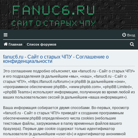
Вход
П
Главная
Список форумов
о
fanuc6.ru - Сайт о старых ЧПУ - Соглашение о
и
конфиденциальности
с
Это соглашение подробно объясняет, как «fanuc6.ru - Сайт о старых ЧПУ»
к
и его подразделения (в дальнейшем «мы», «наш», «fanuc6.ru - Сайт о
старых ЧПУ», «https://fanuc6.ru/forum») и phpBB (в дальнейшем «они»,
«программное обеспечение phpBB», «www.phpbb.com», «phpBB Limited»,
«phpBB Teams») используют информацию, полученную во время любой из
ваших пользовательских сессий (в дальнейшем «ваша информация»).
Ваша информация собирается двумя способами. Во-первых, просмотр
«fanuc6.ru - Сайт о старых ЧПУ» приведёт к созданию программным
обеспечением phpBB определённого числа cookies (небольшие
текстовые файлы, загружаемые в папку временных файлов вашего
браузера). Первые две cookie содержат только идентификатор
пользователя (в дальнейшем «user-id») и идентификатор анонимной