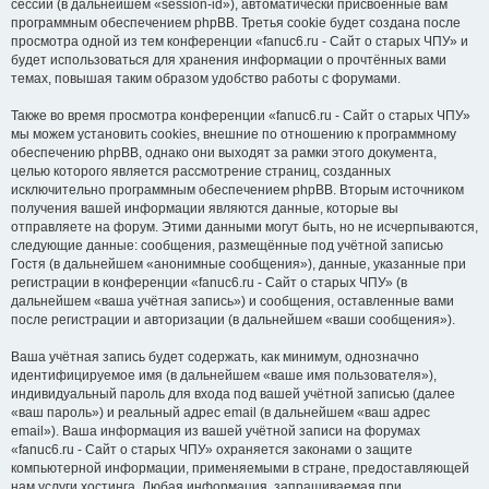
сессии (в дальнейшем «session-id»), автоматически присвоенные вам
программным обеспечением phpBB. Третья cookie будет создана после
просмотра одной из тем конференции «fanuc6.ru - Сайт о старых ЧПУ» и
будет использоваться для хранения информации о прочтённых вами
темах, повышая таким образом удобство работы с форумами.
Также во время просмотра конференции «fanuc6.ru - Сайт о старых ЧПУ»
мы можем установить cookies, внешние по отношению к программному
обеспечению phpBB, однако они выходят за рамки этого документа,
целью которого является рассмотрение страниц, созданных
исключительно программным обеспечением phpBB. Вторым источником
получения вашей информации являются данные, которые вы
отправляете на форум. Этими данными могут быть, но не исчерпываются,
следующие данные: сообщения, размещённые под учётной записью
Гостя (в дальнейшем «анонимные сообщения»), данные, указанные при
регистрации в конференции «fanuc6.ru - Сайт о старых ЧПУ» (в
дальнейшем «ваша учётная запись») и сообщения, оставленные вами
после регистрации и авторизации (в дальнейшем «ваши сообщения»).
Ваша учётная запись будет содержать, как минимум, однозначно
идентифицируемое имя (в дальнейшем «ваше имя пользователя»),
индивидуальный пароль для входа под вашей учётной записью (далее
«ваш пароль») и реальный адрес email (в дальнейшем «ваш адрес
email»). Ваша информация из вашей учётной записи на форумах
«fanuc6.ru - Сайт о старых ЧПУ» охраняется законами о защите
компьютерной информации, применяемыми в стране, предоставляющей
нам услуги хостинга. Любая информация, запрашиваемая при