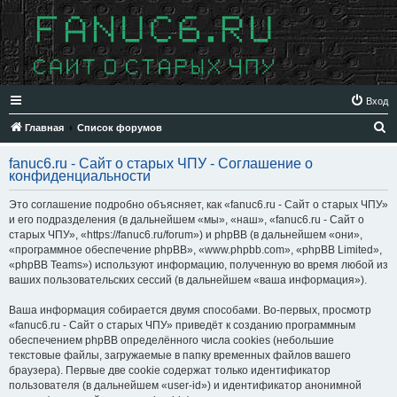
Вход
П
Главная
Список форумов
о
fanuc6.ru - Сайт о старых ЧПУ - Соглашение о
и
конфиденциальности
с
Это соглашение подробно объясняет, как «fanuc6.ru - Сайт о старых ЧПУ»
к
и его подразделения (в дальнейшем «мы», «наш», «fanuc6.ru - Сайт о
старых ЧПУ», «https://fanuc6.ru/forum») и phpBB (в дальнейшем «они»,
«программное обеспечение phpBB», «www.phpbb.com», «phpBB Limited»,
«phpBB Teams») используют информацию, полученную во время любой из
ваших пользовательских сессий (в дальнейшем «ваша информация»).
Ваша информация собирается двумя способами. Во-первых, просмотр
«fanuc6.ru - Сайт о старых ЧПУ» приведёт к созданию программным
обеспечением phpBB определённого числа cookies (небольшие
текстовые файлы, загружаемые в папку временных файлов вашего
браузера). Первые две cookie содержат только идентификатор
пользователя (в дальнейшем «user-id») и идентификатор анонимной