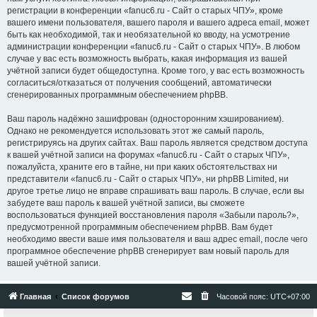
регистрации в конференции «fanuc6.ru - Сайт о старых ЧПУ», кроме
вашего имени пользователя, вашего пароля и вашего адреса email, может
быть как необходимой, так и необязательной ко вводу, на усмотрение
администрации конференции «fanuc6.ru - Сайт о старых ЧПУ». В любом
случае у вас есть возможность выбрать, какая информация из вашей
учётной записи будет общедоступна. Кроме того, у вас есть возможность
согласиться/отказаться от получения сообщений, автоматически
сгенерированных программным обеспечением phpBB.
Ваш пароль надёжно зашифрован (односторонним хэшированием).
Однако не рекомендуется использовать этот же самый пароль,
регистрируясь на других сайтах. Ваш пароль является средством доступа
к вашей учётной записи на форумах «fanuc6.ru - Сайт о старых ЧПУ»,
пожалуйста, храните его в тайне, ни при каких обстоятельствах ни
представители «fanuc6.ru - Сайт о старых ЧПУ», ни phpBB Limited, ни
другое третье лицо не вправе спрашивать ваш пароль. В случае, если вы
забудете ваш пароль к вашей учётной записи, вы сможете
воспользоваться функцией восстановления пароля «Забыли пароль?»,
предусмотренной программным обеспечением phpBB. Вам будет
необходимо ввести ваше имя пользователя и ваш адрес email, после чего
программное обеспечение phpBB сгенерирует вам новый пароль для
вашей учётной записи.
Главная
Список форумов
Часовой пояс:
UTC+07:00