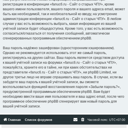
регистрации в конференции «fanuc6.ru - Сайт о старых ЧПУ», кроме
вашего имени пользователя, вашего пароля и вашего адреса email, может
быть как необходимой, так и необязательной ко вводу, на усмотрение
администрации конференции «fanuc6.ru - Сайт о старых ЧПУ». В любом
случае у вас есть возможность выбрать, какая информация из вашей
учётной записи будет общедоступна. Кроме того, у вас есть возможность
согласиться/отказаться от получения сообщений, автоматически
сгенерированных программным обеспечением phpBB.
Ваш пароль надёжно зашифрован (односторонним хэшированием).
Однако не рекомендуется использовать этот же самый пароль,
регистрируясь на других сайтах. Ваш пароль является средством доступа
к вашей учётной записи на форумах «fanuc6.ru - Сайт о старых ЧПУ»,
пожалуйста, храните его в тайне, ни при каких обстоятельствах ни
представители «fanuc6.ru - Сайт о старых ЧПУ», ни phpBB Limited, ни
другое третье лицо не вправе спрашивать ваш пароль. В случае, если вы
забудете ваш пароль к вашей учётной записи, вы сможете
воспользоваться функцией восстановления пароля «Забыли пароль?»,
предусмотренной программным обеспечением phpBB. Вам будет
необходимо ввести ваше имя пользователя и ваш адрес email, после чего
программное обеспечение phpBB сгенерирует вам новый пароль для
вашей учётной записи.
Главная
Список форумов
Часовой пояс:
UTC+07:00