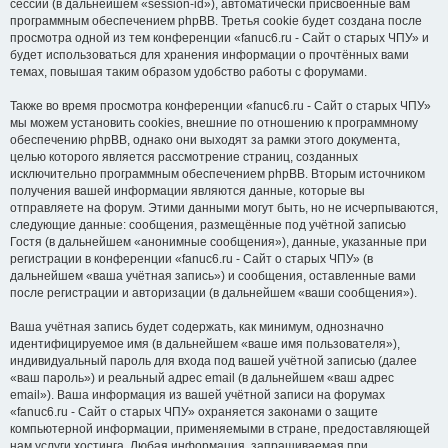
сессии (в дальнейшем «session-id»), автоматически присвоенные вам
программным обеспечением phpBB. Третья cookie будет создана после
просмотра одной из тем конференции «fanuc6.ru - Сайт о старых ЧПУ» и
будет использоваться для хранения информации о прочтённых вами
темах, повышая таким образом удобство работы с форумами.
Также во время просмотра конференции «fanuc6.ru - Сайт о старых ЧПУ»
мы можем установить cookies, внешние по отношению к программному
обеспечению phpBB, однако они выходят за рамки этого документа,
целью которого является рассмотрение страниц, созданных
исключительно программным обеспечением phpBB. Вторым источником
получения вашей информации являются данные, которые вы
отправляете на форум. Этими данными могут быть, но не исчерпываются,
следующие данные: сообщения, размещённые под учётной записью
Гостя (в дальнейшем «анонимные сообщения»), данные, указанные при
регистрации в конференции «fanuc6.ru - Сайт о старых ЧПУ» (в
дальнейшем «ваша учётная запись») и сообщения, оставленные вами
после регистрации и авторизации (в дальнейшем «ваши сообщения»).
Ваша учётная запись будет содержать, как минимум, однозначно
идентифицируемое имя (в дальнейшем «ваше имя пользователя»),
индивидуальный пароль для входа под вашей учётной записью (далее
«ваш пароль») и реальный адрес email (в дальнейшем «ваш адрес
email»). Ваша информация из вашей учётной записи на форумах
«fanuc6.ru - Сайт о старых ЧПУ» охраняется законами о защите
компьютерной информации, применяемыми в стране, предоставляющей
нам услуги хостинга. Любая информация, запрашиваемая при