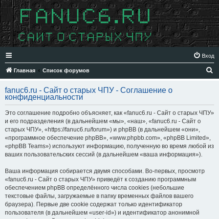
Вход
П
Главная
Список форумов
о
fanuc6.ru - Сайт о старых ЧПУ - Соглашение о
и
конфиденциальности
с
Это соглашение подробно объясняет, как «fanuc6.ru - Сайт о старых ЧПУ»
к
и его подразделения (в дальнейшем «мы», «наш», «fanuc6.ru - Сайт о
старых ЧПУ», «https://fanuc6.ru/forum») и phpBB (в дальнейшем «они»,
«программное обеспечение phpBB», «www.phpbb.com», «phpBB Limited»,
«phpBB Teams») используют информацию, полученную во время любой из
ваших пользовательских сессий (в дальнейшем «ваша информация»).
Ваша информация собирается двумя способами. Во-первых, просмотр
«fanuc6.ru - Сайт о старых ЧПУ» приведёт к созданию программным
обеспечением phpBB определённого числа cookies (небольшие
текстовые файлы, загружаемые в папку временных файлов вашего
браузера). Первые две cookie содержат только идентификатор
пользователя (в дальнейшем «user-id») и идентификатор анонимной