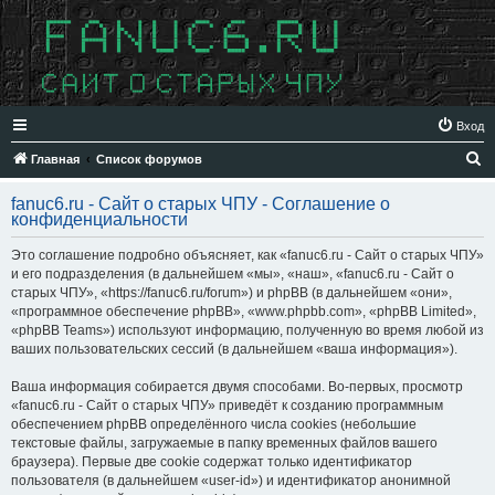
Вход
П
Главная
Список форумов
о
fanuc6.ru - Сайт о старых ЧПУ - Соглашение о
и
конфиденциальности
с
Это соглашение подробно объясняет, как «fanuc6.ru - Сайт о старых ЧПУ»
к
и его подразделения (в дальнейшем «мы», «наш», «fanuc6.ru - Сайт о
старых ЧПУ», «https://fanuc6.ru/forum») и phpBB (в дальнейшем «они»,
«программное обеспечение phpBB», «www.phpbb.com», «phpBB Limited»,
«phpBB Teams») используют информацию, полученную во время любой из
ваших пользовательских сессий (в дальнейшем «ваша информация»).
Ваша информация собирается двумя способами. Во-первых, просмотр
«fanuc6.ru - Сайт о старых ЧПУ» приведёт к созданию программным
обеспечением phpBB определённого числа cookies (небольшие
текстовые файлы, загружаемые в папку временных файлов вашего
браузера). Первые две cookie содержат только идентификатор
пользователя (в дальнейшем «user-id») и идентификатор анонимной