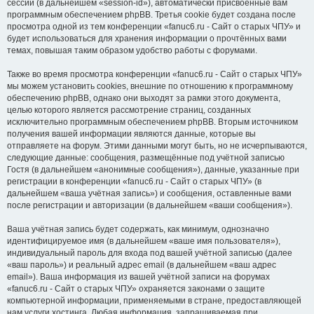
сессии (в дальнейшем «session-id»), автоматически присвоенные вам
программным обеспечением phpBB. Третья cookie будет создана после
просмотра одной из тем конференции «fanuc6.ru - Сайт о старых ЧПУ» и
будет использоваться для хранения информации о прочтённых вами
темах, повышая таким образом удобство работы с форумами.
Также во время просмотра конференции «fanuc6.ru - Сайт о старых ЧПУ»
мы можем установить cookies, внешние по отношению к программному
обеспечению phpBB, однако они выходят за рамки этого документа,
целью которого является рассмотрение страниц, созданных
исключительно программным обеспечением phpBB. Вторым источником
получения вашей информации являются данные, которые вы
отправляете на форум. Этими данными могут быть, но не исчерпываются,
следующие данные: сообщения, размещённые под учётной записью
Гостя (в дальнейшем «анонимные сообщения»), данные, указанные при
регистрации в конференции «fanuc6.ru - Сайт о старых ЧПУ» (в
дальнейшем «ваша учётная запись») и сообщения, оставленные вами
после регистрации и авторизации (в дальнейшем «ваши сообщения»).
Ваша учётная запись будет содержать, как минимум, однозначно
идентифицируемое имя (в дальнейшем «ваше имя пользователя»),
индивидуальный пароль для входа под вашей учётной записью (далее
«ваш пароль») и реальный адрес email (в дальнейшем «ваш адрес
email»). Ваша информация из вашей учётной записи на форумах
«fanuc6.ru - Сайт о старых ЧПУ» охраняется законами о защите
компьютерной информации, применяемыми в стране, предоставляющей
нам услуги хостинга. Любая информация, запрашиваемая при