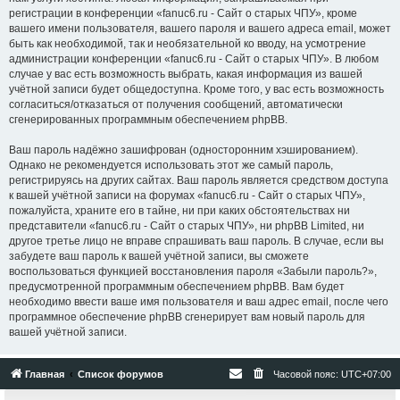
регистрации в конференции «fanuc6.ru - Сайт о старых ЧПУ», кроме
вашего имени пользователя, вашего пароля и вашего адреса email, может
быть как необходимой, так и необязательной ко вводу, на усмотрение
администрации конференции «fanuc6.ru - Сайт о старых ЧПУ». В любом
случае у вас есть возможность выбрать, какая информация из вашей
учётной записи будет общедоступна. Кроме того, у вас есть возможность
согласиться/отказаться от получения сообщений, автоматически
сгенерированных программным обеспечением phpBB.
Ваш пароль надёжно зашифрован (односторонним хэшированием).
Однако не рекомендуется использовать этот же самый пароль,
регистрируясь на других сайтах. Ваш пароль является средством доступа
к вашей учётной записи на форумах «fanuc6.ru - Сайт о старых ЧПУ»,
пожалуйста, храните его в тайне, ни при каких обстоятельствах ни
представители «fanuc6.ru - Сайт о старых ЧПУ», ни phpBB Limited, ни
другое третье лицо не вправе спрашивать ваш пароль. В случае, если вы
забудете ваш пароль к вашей учётной записи, вы сможете
воспользоваться функцией восстановления пароля «Забыли пароль?»,
предусмотренной программным обеспечением phpBB. Вам будет
необходимо ввести ваше имя пользователя и ваш адрес email, после чего
программное обеспечение phpBB сгенерирует вам новый пароль для
вашей учётной записи.
Главная
Список форумов
Часовой пояс:
UTC+07:00