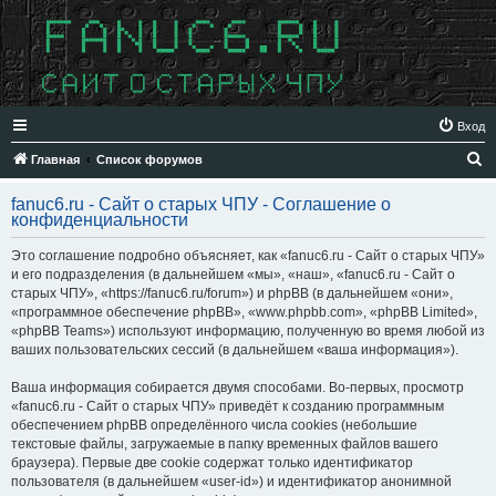
Вход
П
Главная
Список форумов
о
fanuc6.ru - Сайт о старых ЧПУ - Соглашение о
и
конфиденциальности
с
Это соглашение подробно объясняет, как «fanuc6.ru - Сайт о старых ЧПУ»
к
и его подразделения (в дальнейшем «мы», «наш», «fanuc6.ru - Сайт о
старых ЧПУ», «https://fanuc6.ru/forum») и phpBB (в дальнейшем «они»,
«программное обеспечение phpBB», «www.phpbb.com», «phpBB Limited»,
«phpBB Teams») используют информацию, полученную во время любой из
ваших пользовательских сессий (в дальнейшем «ваша информация»).
Ваша информация собирается двумя способами. Во-первых, просмотр
«fanuc6.ru - Сайт о старых ЧПУ» приведёт к созданию программным
обеспечением phpBB определённого числа cookies (небольшие
текстовые файлы, загружаемые в папку временных файлов вашего
браузера). Первые две cookie содержат только идентификатор
пользователя (в дальнейшем «user-id») и идентификатор анонимной