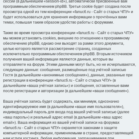
сессии (в дальнейшем «session-id»), автоматически присвоенные вам
программным обеспечением phpBB. Третья cookie будет создана после
просмотра одной из тем конференции «fanuc6.ru - Сайт о старых ЧПУ» и
будет использоваться для хранения информации о прочтённых вами
темах, повышая таким образом удобство работы с форумами.
Также во время просмотра конференции «fanuc6.ru - Сайт о старых ЧПУ»
мы можем установить cookies, внешние по отношению к программному
обеспечению phpBB, однако они выходят за рамки этого документа,
целью которого является рассмотрение страниц, созданных
исключительно программным обеспечением phpBB. Вторым источником
получения вашей информации являются данные, которые вы
отправляете на форум. Этими данными могут быть, но не исчерпываются,
следующие данные: сообщения, размещённые под учётной записью
Гостя (в дальнейшем «анонимные сообщения»), данные, указанные при
регистрации в конференции «fanuc6.ru - Сайт о старых ЧПУ» (в
дальнейшем «ваша учётная запись») и сообщения, оставленные вами
после регистрации и авторизации (в дальнейшем «ваши сообщения»).
Ваша учётная запись будет содержать, как минимум, однозначно
идентифицируемое имя (в дальнейшем «ваше имя пользователя»),
индивидуальный пароль для входа под вашей учётной записью (далее
«ваш пароль») и реальный адрес email (в дальнейшем «ваш адрес
email»). Ваша информация из вашей учётной записи на форумах
«fanuc6.ru - Сайт о старых ЧПУ» охраняется законами о защите
компьютерной информации, применяемыми в стране, предоставляющей
нам услуги хостинга. Любая информация, запрашиваемая при