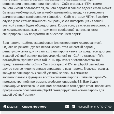
регистрации в конференции «fanuc6.ru - Сайт о старых ЧПУ», кроме
вашего имени пользователя, вашего пароля и вашего адреса email, может
быть как необходимой, так и необязательной ко вводу, на усмотрение
администрации конференции «fanuc6.ru - Сайт о старых ЧПУ». В любом
случае у вас есть возможность выбрать, какая информация из вашей
учётной записи будет общедоступна. Кроме того, у вас есть возможность
согласиться/отказаться от получения сообщений, автоматически
сгенерированных программным обеспечением phpBB.
Ваш пароль надёжно зашифрован (односторонним хэшированием).
Однако не рекомендуется использовать этот же самый пароль,
регистрируясь на других сайтах. Ваш пароль является средством доступа
к вашей учётной записи на форумах «fanuc6.ru - Сайт о старых ЧПУ»,
пожалуйста, храните его в тайне, ни при каких обстоятельствах ни
представители «fanuc6.ru - Сайт о старых ЧПУ», ни phpBB Limited, ни
другое третье лицо не вправе спрашивать ваш пароль. В случае, если вы
забудете ваш пароль к вашей учётной записи, вы сможете
воспользоваться функцией восстановления пароля «Забыли пароль?»,
предусмотренной программным обеспечением phpBB. Вам будет
необходимо ввести ваше имя пользователя и ваш адрес email, после чего
программное обеспечение phpBB сгенерирует вам новый пароль для
вашей учётной записи.
Главная
Список форумов
Часовой пояс:
UTC+07:00