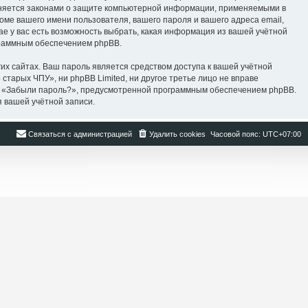
раняется законами о защите компьютерной информации, применяемыми в
оме вашего имени пользователя, вашего пароля и вашего адреса email,
ае у вас есть возможность выбрать, какая информация из вашей учётной
ограммным обеспечением phpBB.
их сайтах. Ваш пароль является средством доступа к вашей учётной
о старых ЧПУ», ни phpBB Limited, ни другое третье лицо не вправе
оля «Забыли пароль?», предусмотренной программным обеспечением phpBB.
я вашей учётной записи.
Связаться с администрацией
Удалить cookies
Часовой пояс:
UTC+07:00