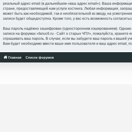
реальный адрес email (в дальнейшем «ваш адрес email»). Ваша информаци
стране, предоставляющей нам услуги хостинга. Любая информация, запраши
может быть как необходимой, так и необязательной ко вводу, на усмотрени
записи будет общедоступна. Кроме того, у вас есть возможность согласит
Ваш пароль надёжно зашифрован (односторонним хэшированием). Однако не
записи на форумах «fanuc6.ru - Сайт о старых ЧПУ», пожалуйста, храните ег
спрашивать ваш пароль. В случае, если вы забудете ваш пароль к вашей 
Вам будет необходимо ввести ваше имя пользователя и ваш адрес email, п
Главная
Список форумов