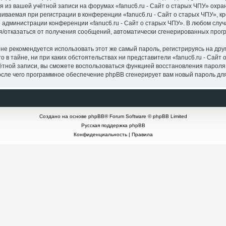
я из вашей учётной записи на форумах «fanuc6.ru - Сайт о старых ЧПУ» ох
ваемая при регистрации в конференции «fanuc6.ru - Сайт о старых ЧПУ», кр
е администрации конференции «fanuc6.ru - Сайт о старых ЧПУ». В любом случ
ься/отказаться от получения сообщений, автоматически сгенерированных пр
 рекомендуется использовать этот же самый пароль, регистрируясь на друг
о в тайне, ни при каких обстоятельствах ни представители «fanuc6.ru - Сайт 
учётной записи, вы сможете воспользоваться функцией восстановления пар
осле чего программное обеспечение phpBB сгенерирует вам новый пароль дл
Создано на основе
phpBB
® Forum Software © phpBB Limited
Русская поддержка phpBB
Конфиденциальность
|
Правила