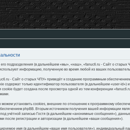
иальности
 его подразделения (в дальнейшем «мы», «наш», «fanuc6.ru - Сайт о старых Ч
 используют информацию, полученную во время любой из ваших пользовател
c6.ru - Сайт о старых ЧПУ» приведёт к созданию программным обеспечение
ie содержат только идентификатор пользователя (в дальнейшем «user-id») и
cookie будет создана после просмотра одной из тем конференции «fanuc6.r
умами.
ы можем установить cookies, внешние по отношению к программному обеспече
обеспечением phpBB. Вторым источником получения вашей информации являю
од учётной записью Гостя (в дальнейшем «анонимные сообщения»), данные, 
ми после регистрации и авторизации (в дальнейшем «ваши сообщения»).
цируемое имя (в дальнейшем «ваше имя пользователя»), индивидуальный пар