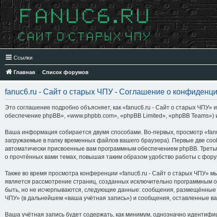
Ссылки
Главная
Список форумов
fanuc6.ru - Сайт о старых ЧПУ - Соглашение о конфиденц
Это соглашение подробно объясняет, как «fanuc6.ru - Сайт о старых ЧПУ» и
обеспечение phpBB», «www.phpbb.com», «phpBB Limited», «phpBB Teams»)
Ваша информация собирается двумя способами. Во-первых, просмотр «fanu
загружаемые в папку временных файлов вашего браузера). Первые две cook
автоматически присвоенные вам программным обеспечением phpBB. Третья 
о прочтённых вами темах, повышая таким образом удобство работы с фор
Также во время просмотра конференции «fanuc6.ru - Сайт о старых ЧПУ» м
является рассмотрение страниц, созданных исключительно программным 
быть, но не исчерпываются, следующие данные: сообщения, размещённые п
ЧПУ» (в дальнейшем «ваша учётная запись») и сообщения, оставленные ва
Ваша учётная запись будет содержать, как минимум, однозначно идентифи