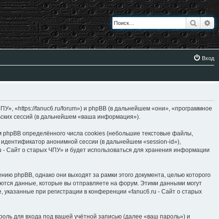
Поиск
Ра
Вход
ПУ», «https://fanuc6.ru/forum») и phpBB (в дальнейшем «они», «программное
ьских сессий (в дальнейшем «ваша информация»).
м phpBB определённого числа cookies (небольшие текстовые файлы,
 идентификатор анонимной сессии (в дальнейшем «session-id»),
u - Сайт о старых ЧПУ» и будет использоваться для хранения информации
нию phpBB, однако они выходят за рамки этого документа, целью которого
тся данные, которые вы отправляете на форум. Этими данными могут
указанные при регистрации в конференции «fanuc6.ru - Сайт о старых
оль для входа под вашей учётной записью (далее «ваш пароль») и