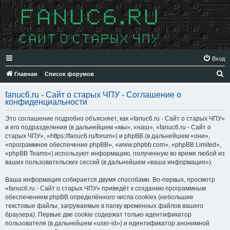
Вход
П
Главная
Список форумов
о
fanuc6.ru - Сайт о старых ЧПУ - Соглашение о
и
конфиденциальности
с
Это соглашение подробно объясняет, как «fanuc6.ru - Сайт о старых ЧПУ»
к
и его подразделения (в дальнейшем «мы», «наш», «fanuc6.ru - Сайт о
старых ЧПУ», «https://fanuc6.ru/forum») и phpBB (в дальнейшем «они»,
«программное обеспечение phpBB», «www.phpbb.com», «phpBB Limited»,
«phpBB Teams») используют информацию, полученную во время любой из
ваших пользовательских сессий (в дальнейшем «ваша информация»).
Ваша информация собирается двумя способами. Во-первых, просмотр
«fanuc6.ru - Сайт о старых ЧПУ» приведёт к созданию программным
обеспечением phpBB определённого числа cookies (небольшие
текстовые файлы, загружаемые в папку временных файлов вашего
браузера). Первые две cookie содержат только идентификатор
пользователя (в дальнейшем «user-id») и идентификатор анонимной