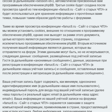
сессии (в дальнейшем «session-id»), автоматически присвоенные вам
программным обеспечением phpBB. Третья cookie будет создана после
просмотра одной из тем конференции «fanuc6.ru - Сайт о старых ЧПУ» и
будет использоваться для хранения информации о прочтённых вами
темах, повышая таким образом удобство работы с форумами.
Также во время просмотра конференции «fanuc6.ru - Сайт о старых ЧПУ»
мы можем установить cookies, внешние по отношению к программному
обеспечению phpBB, однако они выходят за рамки этого документа,
целью которого является рассмотрение страниц, созданных
исключительно программным обеспечением phpBB. Вторым источником
получения вашей информации являются данные, которые вы
отправляете на форум. Этими данными могут быть, но не исчерпываются,
следующие данные: сообщения, размещённые под учётной записью
Гостя (в дальнейшем «анонимные сообщения»), данные, указанные при
регистрации в конференции «fanuc6.ru - Сайт о старых ЧПУ» (в
дальнейшем «ваша учётная запись») и сообщения, оставленные вами
после регистрации и авторизации (в дальнейшем «ваши сообщения»).
Ваша учётная запись будет содержать, как минимум, однозначно
идентифицируемое имя (в дальнейшем «ваше имя пользователя»),
индивидуальный пароль для входа под вашей учётной записью (далее
«ваш пароль») и реальный адрес email (в дальнейшем «ваш адрес
email»). Ваша информация из вашей учётной записи на форумах
«fanuc6.ru - Сайт о старых ЧПУ» охраняется законами о защите
компьютерной информации, применяемыми в стране, предоставляющей
нам услуги хостинга. Любая информация, запрашиваемая при