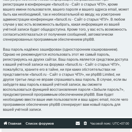
регистрации в конференции «fanuc6.ru - Сайт о старых ЧПУ», кроме
вашего имени пользователя, вашего пароля и вашего адреса email, может
быть как необходимой, так и необязательной ко вводу, на усмотрение
администрации конференции «fanuc6.ru - Сайт о старых ЧПУ». В любом
случае у вас есть возможность выбрать, какая информация из вашей
учётной записи будет общедоступна. Кроме того, у вас есть возможность
согласиться/отказаться от получения сообщений, автоматически
сгенерированных программным обеспечением phpBB.
Ваш пароль надёжно зашифрован (односторонним хэшированием).
Однако не рекомендуется использовать этот же самый пароль,
регистрируясь на других сайтах. Ваш пароль является средством доступа
к вашей учётной записи на форумах «fanuc6.ru - Сайт о старых ЧПУ»,
пожалуйста, храните его в тайне, ни при каких обстоятельствах ни
представители «fanuc6.ru - Сайт о старых ЧПУ», ни phpBB Limited, ни
другое третье лицо не вправе спрашивать ваш пароль. В случае, если вы
забудете ваш пароль к вашей учётной записи, вы сможете
воспользоваться функцией восстановления пароля «Забыли пароль?»,
предусмотренной программным обеспечением phpBB. Вам будет
необходимо ввести ваше имя пользователя и ваш адрес email, после чего
программное обеспечение phpBB сгенерирует вам новый пароль для
вашей учётной записи.
Главная
Список форумов
Часовой пояс:
UTC+07:00