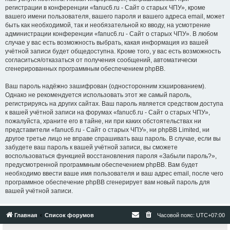
регистрации в конференции «fanuc6.ru - Сайт о старых ЧПУ», кроме
вашего имени пользователя, вашего пароля и вашего адреса email, может
быть как необходимой, так и необязательной ко вводу, на усмотрение
администрации конференции «fanuc6.ru - Сайт о старых ЧПУ». В любом
случае у вас есть возможность выбрать, какая информация из вашей
учётной записи будет общедоступна. Кроме того, у вас есть возможность
согласиться/отказаться от получения сообщений, автоматически
сгенерированных программным обеспечением phpBB.
Ваш пароль надёжно зашифрован (односторонним хэшированием).
Однако не рекомендуется использовать этот же самый пароль,
регистрируясь на других сайтах. Ваш пароль является средством доступа
к вашей учётной записи на форумах «fanuc6.ru - Сайт о старых ЧПУ»,
пожалуйста, храните его в тайне, ни при каких обстоятельствах ни
представители «fanuc6.ru - Сайт о старых ЧПУ», ни phpBB Limited, ни
другое третье лицо не вправе спрашивать ваш пароль. В случае, если вы
забудете ваш пароль к вашей учётной записи, вы сможете
воспользоваться функцией восстановления пароля «Забыли пароль?»,
предусмотренной программным обеспечением phpBB. Вам будет
необходимо ввести ваше имя пользователя и ваш адрес email, после чего
программное обеспечение phpBB сгенерирует вам новый пароль для
вашей учётной записи.
Главная
Список форумов
Часовой пояс:
UTC+07:00