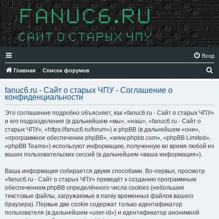
Вход
П
Главная
Список форумов
о
fanuc6.ru - Сайт о старых ЧПУ - Соглашение о
и
конфиденциальности
с
Это соглашение подробно объясняет, как «fanuc6.ru - Сайт о старых ЧПУ»
к
и его подразделения (в дальнейшем «мы», «наш», «fanuc6.ru - Сайт о
старых ЧПУ», «https://fanuc6.ru/forum») и phpBB (в дальнейшем «они»,
«программное обеспечение phpBB», «www.phpbb.com», «phpBB Limited»,
«phpBB Teams») используют информацию, полученную во время любой из
ваших пользовательских сессий (в дальнейшем «ваша информация»).
Ваша информация собирается двумя способами. Во-первых, просмотр
«fanuc6.ru - Сайт о старых ЧПУ» приведёт к созданию программным
обеспечением phpBB определённого числа cookies (небольшие
текстовые файлы, загружаемые в папку временных файлов вашего
браузера). Первые две cookie содержат только идентификатор
пользователя (в дальнейшем «user-id») и идентификатор анонимной