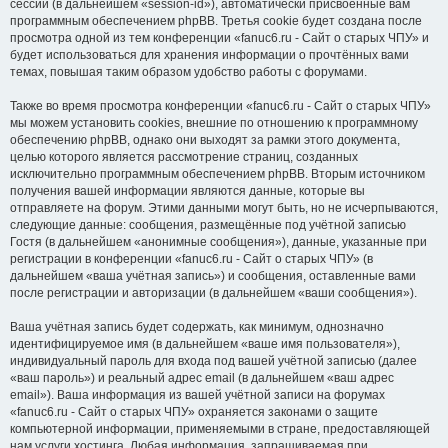
сессии (в дальнейшем «session-id»), автоматически присвоенные вам
программным обеспечением phpBB. Третья cookie будет создана после
просмотра одной из тем конференции «fanuc6.ru - Сайт о старых ЧПУ» и
будет использоваться для хранения информации о прочтённых вами
темах, повышая таким образом удобство работы с форумами.
Также во время просмотра конференции «fanuc6.ru - Сайт о старых ЧПУ»
мы можем установить cookies, внешние по отношению к программному
обеспечению phpBB, однако они выходят за рамки этого документа,
целью которого является рассмотрение страниц, созданных
исключительно программным обеспечением phpBB. Вторым источником
получения вашей информации являются данные, которые вы
отправляете на форум. Этими данными могут быть, но не исчерпываются,
следующие данные: сообщения, размещённые под учётной записью
Гостя (в дальнейшем «анонимные сообщения»), данные, указанные при
регистрации в конференции «fanuc6.ru - Сайт о старых ЧПУ» (в
дальнейшем «ваша учётная запись») и сообщения, оставленные вами
после регистрации и авторизации (в дальнейшем «ваши сообщения»).
Ваша учётная запись будет содержать, как минимум, однозначно
идентифицируемое имя (в дальнейшем «ваше имя пользователя»),
индивидуальный пароль для входа под вашей учётной записью (далее
«ваш пароль») и реальный адрес email (в дальнейшем «ваш адрес
email»). Ваша информация из вашей учётной записи на форумах
«fanuc6.ru - Сайт о старых ЧПУ» охраняется законами о защите
компьютерной информации, применяемыми в стране, предоставляющей
нам услуги хостинга. Любая информация, запрашиваемая при