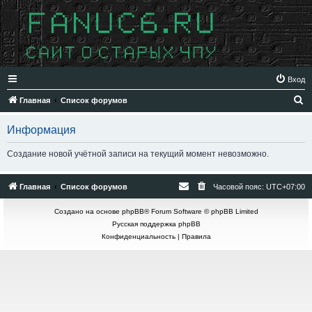
Вход
П
Главная
Список форумов
о
Информация
и
с
Создание новой учётной записи на текущий момент невозможно.
к
Главная
Список форумов
Часовой пояс:
UTC+07:00
Создано на основе
phpBB
® Forum Software © phpBB Limited
Русская поддержка phpBB
Конфиденциальность
|
Правила