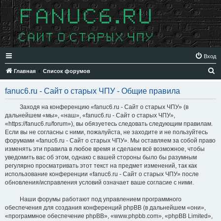
Вход
П
Главная
Список форумов
о
fanuc6.ru - Сайт о старых ЧПУ - Общие правила
и
с
Заходя на конференцию «fanuc6.ru - Сайт о старых ЧПУ» (в
дальнейшем «мы», «наш», «fanuc6.ru - Сайт о старых ЧПУ»,
к
«https://fanuc6.ru/forum»), вы обязуетесь следовать следующим правилам.
Если вы не согласны с ними, пожалуйста, не заходите и не пользуйтесь
форумами «fanuc6.ru - Сайт о старых ЧПУ». Мы оставляем за собой право
изменять эти правила в любое время и сделаем всё возможное, чтобы
уведомить вас об этом, однако с вашей стороны было бы разумным
регулярно просматривать этот текст на предмет изменений, так как
использование конференции «fanuc6.ru - Сайт о старых ЧПУ» после
обновления/исправления условий означает ваше согласие с ними.
Наши форумы работают под управлением программного
обеспечения для создания конференций phpBB (в дальнейшем «они»,
«программное обеспечение phpBB», «www.phpbb.com», «phpBB Limited»,