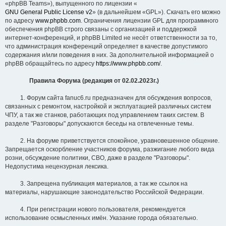
«phpBB Teams»), выпущенного по лицензии «
GNU General Public License v2
» (в дальнейшем «GPL»). Скачать его можно
по адресу
www.phpbb.com
. Ограничения лицензии GPL для программного
обеспечения phpBB строго связаны с организацией и поддержкой
интернет-конференций, и phpBB Limited не несёт ответственности за то,
что администрация конференций определяет в качестве допустимого
содержания и/или поведения в них. За дополнительной информацией о
phpBB обращайтесь по адресу
https://www.phpbb.com/
.
Правила Форума (редакция от 02.02.2023г.)
1. Форум сайта fanuc6.ru предназначен для обсуждения вопросов,
связанных с ремонтом, настройкой и эксплуатацией различных систем
ЧПУ, а так же станков, работающих под управлением таких систем. В
разделе "Разговоры" допускаются беседы на отвлеченные темы.
2. На форуме приветствуется спокойное, уравновешенное общение.
Запрещается оскорбление участников форума, разжигание любого вида
розни, обсуждение политики, СВО, даже в разделе "Разговоры".
Недопустима нецензурная лексика.
3. Запрещена публикация материалов, а так же ссылок на
материалы, нарушающие законодательство Российской Федерации.
4. При регистрации нового пользователя, рекомендуется
использование осмысленных имён. Указание города обязательно.