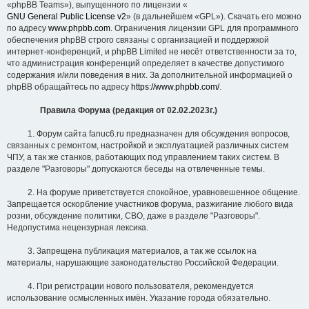
«phpBB Teams»), выпущенного по лицензии «
GNU General Public License v2
» (в дальнейшем «GPL»). Скачать его можно
по адресу
www.phpbb.com
. Ограничения лицензии GPL для программного
обеспечения phpBB строго связаны с организацией и поддержкой
интернет-конференций, и phpBB Limited не несёт ответственности за то,
что администрация конференций определяет в качестве допустимого
содержания и/или поведения в них. За дополнительной информацией о
phpBB обращайтесь по адресу
https://www.phpbb.com/
.
Правила Форума (редакция от 02.02.2023г.)
1. Форум сайта fanuc6.ru предназначен для обсуждения вопросов,
связанных с ремонтом, настройкой и эксплуатацией различных систем
ЧПУ, а так же станков, работающих под управлением таких систем. В
разделе "Разговоры" допускаются беседы на отвлеченные темы.
2. На форуме приветствуется спокойное, уравновешенное общение.
Запрещается оскорбление участников форума, разжигание любого вида
розни, обсуждение политики, СВО, даже в разделе "Разговоры".
Недопустима нецензурная лексика.
3. Запрещена публикация материалов, а так же ссылок на
материалы, нарушающие законодательство Российской Федерации.
4. При регистрации нового пользователя, рекомендуется
использование осмысленных имён. Указание города обязательно.