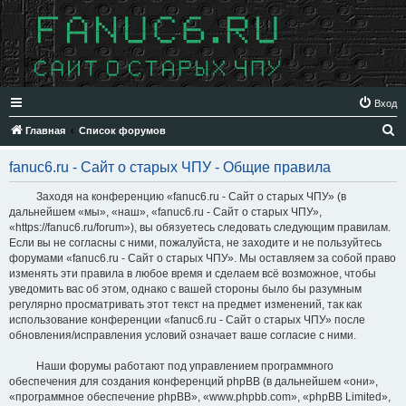
Вход
П
Главная
Список форумов
о
fanuc6.ru - Сайт о старых ЧПУ - Общие правила
и
с
Заходя на конференцию «fanuc6.ru - Сайт о старых ЧПУ» (в
дальнейшем «мы», «наш», «fanuc6.ru - Сайт о старых ЧПУ»,
к
«https://fanuc6.ru/forum»), вы обязуетесь следовать следующим правилам.
Если вы не согласны с ними, пожалуйста, не заходите и не пользуйтесь
форумами «fanuc6.ru - Сайт о старых ЧПУ». Мы оставляем за собой право
изменять эти правила в любое время и сделаем всё возможное, чтобы
уведомить вас об этом, однако с вашей стороны было бы разумным
регулярно просматривать этот текст на предмет изменений, так как
использование конференции «fanuc6.ru - Сайт о старых ЧПУ» после
обновления/исправления условий означает ваше согласие с ними.
Наши форумы работают под управлением программного
обеспечения для создания конференций phpBB (в дальнейшем «они»,
«программное обеспечение phpBB», «www.phpbb.com», «phpBB Limited»,