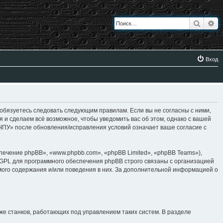
Поиск
Ра
Вход
 обязуетесь следовать следующим правилам. Если вы не согласны с ними,
я и сделаем всё возможное, чтобы уведомить вас об этом, однако с вашей
 ЧПУ» после обновления/исправления условий означает ваше согласие с
ение phpBB», «www.phpbb.com», «phpBB Limited», «phpBB Teams»),
 GPL для программного обеспечения phpBB строго связаны с организацией
имого содержания и/или поведения в них. За дополнительной информацией о
же станков, работающих под управлением таких систем. В разделе