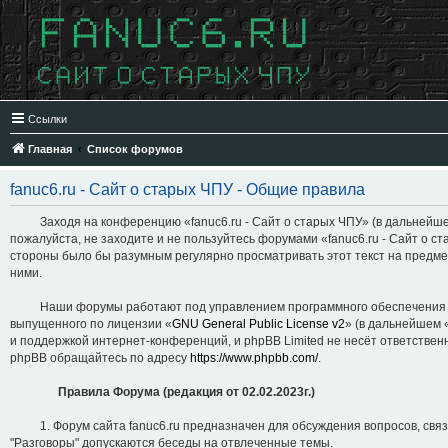
Ссылки
Главная
Список форумов
fanuc6.ru - Сайт о старых ЧПУ - Общие правила
Заходя на конференцию «fanuc6.ru - Сайт о старых ЧПУ» (в дальнейшем «мы
пожалуйста, не заходите и не пользуйтесь форумами «fanuc6.ru - Сайт о с
стороны было бы разумным регулярно просматривать этот текст на предмет
ними.
Наши форумы работают под управлением программного обеспечения для 
выпущенного по лицензии «
GNU General Public License v2
» (в дальнейшем 
и поддержкой интернет-конференций, и phpBB Limited не несёт ответствен
phpBB обращайтесь по адресу
https://www.phpbb.com/
.
Правила Форума (редакция от 02.02.2023г.)
1. Форум сайта fanuc6.ru предназначен для обсуждения вопросов, связан
"Разговоры" допускаются беседы на отвлеченные темы.