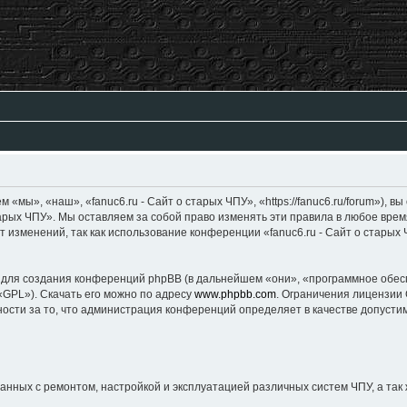
», «наш», «fanuc6.ru - Сайт о старых ЧПУ», «https://fanuc6.ru/forum»), вы
тарых ЧПУ». Мы оставляем за собой право изменять эти правила в любое врем
 изменений, так как использование конференции «fanuc6.ru - Сайт о старых
создания конференций phpBB (в дальнейшем «они», «программное обеспеч
«GPL»). Скачать его можно по адресу
www.phpbb.com
. Ограничения лицензии
ности за то, что администрация конференций определяет в качестве допуст
ных с ремонтом, настройкой и эксплуатацией различных систем ЧПУ, а так 