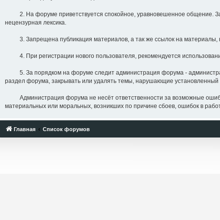
2. На форуме приветствуется спокойное, уравновешенное общение. Запре
нецензурная лексика.
3. Запрещена публикация материалов, а так же ссылок на материалы, 
4. При регистрации нового пользователя, рекомендуется использование
5. За порядком на форуме следит администрация форума - администрато
раздел форума, закрывать или удалять темы, нарушающие установленный 
Администрация форума не несёт ответственности за возможные ошибки, с
материальных или моральных, возникших по причине сбоев, ошибок в работе
Главная
Список форумов