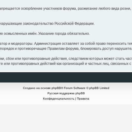
щается оскорбление участников форума, разжигание любого вида розни, о
нарушающие законодательство Российской Федерации.
 осмысленных имён. Указание города обязательно.
р и модераторы. Администрация оставляет за собой право переносить тем
порядок и противоречащие Правилам форума, блокировать доступ нарушите
бои или противоправные действия, следствием которых может стать частич
 или противоправных действий как организаций и частных лиц, связанных с 
Создано на основе
phpBB
® Forum Software © phpBB Limited
Русская поддержка phpBB
Конфиденциальность
|
Правила