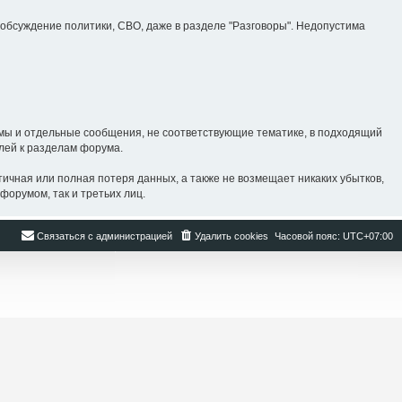
бсуждение политики, СВО, даже в разделе "Разговоры". Недопустима
ы и отдельные сообщения, не соответствующие тематике, в подходящий
лей к разделам форума.
ная или полная потеря данных, а также не возмещает никаких убытков,
форумом, так и третьих лиц.
Связаться с администрацией
Удалить cookies
Часовой пояс:
UTC+07:00