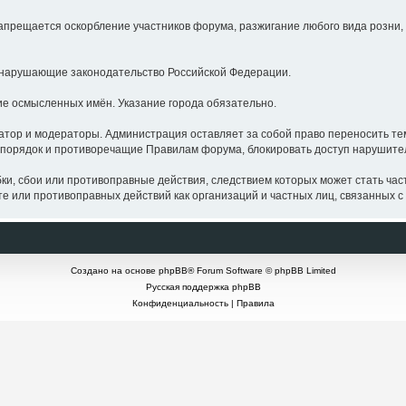
щается оскорбление участников форума, разжигание любого вида розни, о
нарушающие законодательство Российской Федерации.
 осмысленных имён. Указание города обязательно.
р и модераторы. Администрация оставляет за собой право переносить тем
порядок и противоречащие Правилам форума, блокировать доступ нарушите
бои или противоправные действия, следствием которых может стать частич
 или противоправных действий как организаций и частных лиц, связанных с 
Создано на основе
phpBB
® Forum Software © phpBB Limited
Русская поддержка phpBB
Конфиденциальность
|
Правила