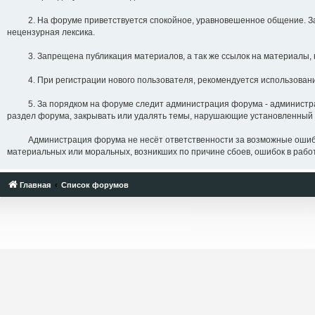
2. На форуме приветствуется спокойное, уравновешенное общение. Запре
нецензурная лексика.
3. Запрещена публикация материалов, а так же ссылок на материалы, 
4. При регистрации нового пользователя, рекомендуется использование
5. За порядком на форуме следит администрация форума - администрато
раздел форума, закрывать или удалять темы, нарушающие установленный 
Администрация форума не несёт ответственности за возможные ошибки, с
материальных или моральных, возникших по причине сбоев, ошибок в работе
Главная
Список форумов