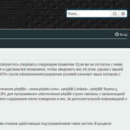
Поиск
Ра
Вход
 обязуетесь следовать следующим правилам. Если вы не согласны с ними,
я и сделаем всё возможное, чтобы уведомить вас об этом, однако с вашей
 ЧПУ» после обновления/исправления условий означает ваше согласие с
ение phpBB», «www.phpbb.com», «phpBB Limited», «phpBB Teams»),
 GPL для программного обеспечения phpBB строго связаны с организацией
имого содержания и/или поведения в них. За дополнительной информацией о
же станков, работающих под управлением таких систем. В разделе