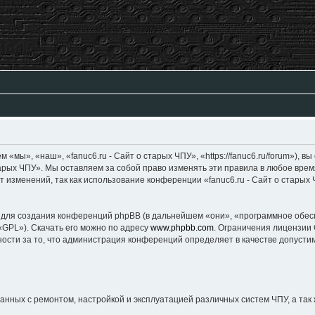
», «наш», «fanuc6.ru - Сайт о старых ЧПУ», «https://fanuc6.ru/forum»), вы
тарых ЧПУ». Мы оставляем за собой право изменять эти правила в любое врем
 изменений, так как использование конференции «fanuc6.ru - Сайт о старых
создания конференций phpBB (в дальнейшем «они», «программное обеспеч
«GPL»). Скачать его можно по адресу
www.phpbb.com
. Ограничения лицензии
ности за то, что администрация конференций определяет в качестве допуст
ных с ремонтом, настройкой и эксплуатацией различных систем ЧПУ, а так 