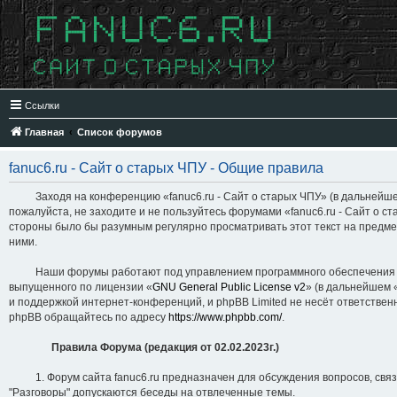
Ссылки
Главная
Список форумов
fanuc6.ru - Сайт о старых ЧПУ - Общие правила
Заходя на конференцию «fanuc6.ru - Сайт о старых ЧПУ» (в дальнейшем «мы
пожалуйста, не заходите и не пользуйтесь форумами «fanuc6.ru - Сайт о с
стороны было бы разумным регулярно просматривать этот текст на предмет
ними.
Наши форумы работают под управлением программного обеспечения для 
выпущенного по лицензии «
GNU General Public License v2
» (в дальнейшем 
и поддержкой интернет-конференций, и phpBB Limited не несёт ответствен
phpBB обращайтесь по адресу
https://www.phpbb.com/
.
Правила Форума (редакция от 02.02.2023г.)
1. Форум сайта fanuc6.ru предназначен для обсуждения вопросов, связан
"Разговоры" допускаются беседы на отвлеченные темы.