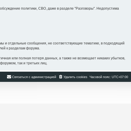
бсуждение политики, СВО, даже в разделе "Разговоры". Недопустима
ы и отдельные сообщения, не соответствующие тематике, в подходящий
лей к разделам форума.
ная или полная потеря данных, а также не возмещает никаких убытков,
форумом, так и третьих лиц.
Связаться с администрацией
Удалить cookies
Часовой пояс:
UTC+07:00