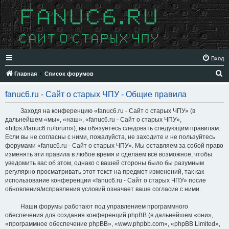
Вход
П
Главная
Список форумов
о
fanuc6.ru - Сайт о старых ЧПУ - Общие правила
и
с
Заходя на конференцию «fanuc6.ru - Сайт о старых ЧПУ» (в
дальнейшем «мы», «наш», «fanuc6.ru - Сайт о старых ЧПУ»,
к
«https://fanuc6.ru/forum»), вы обязуетесь следовать следующим правилам.
Если вы не согласны с ними, пожалуйста, не заходите и не пользуйтесь
форумами «fanuc6.ru - Сайт о старых ЧПУ». Мы оставляем за собой право
изменять эти правила в любое время и сделаем всё возможное, чтобы
уведомить вас об этом, однако с вашей стороны было бы разумным
регулярно просматривать этот текст на предмет изменений, так как
использование конференции «fanuc6.ru - Сайт о старых ЧПУ» после
обновления/исправления условий означает ваше согласие с ними.
Наши форумы работают под управлением программного
обеспечения для создания конференций phpBB (в дальнейшем «они»,
«программное обеспечение phpBB», «www.phpbb.com», «phpBB Limited»,