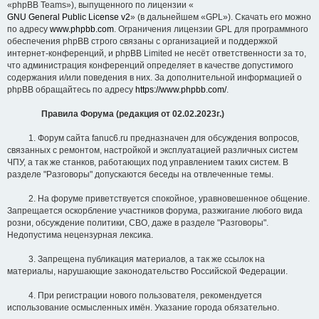
«phpBB Teams»), выпущенного по лицензии «
GNU General Public License v2
» (в дальнейшем «GPL»). Скачать его можно
по адресу
www.phpbb.com
. Ограничения лицензии GPL для программного
обеспечения phpBB строго связаны с организацией и поддержкой
интернет-конференций, и phpBB Limited не несёт ответственности за то,
что администрация конференций определяет в качестве допустимого
содержания и/или поведения в них. За дополнительной информацией о
phpBB обращайтесь по адресу
https://www.phpbb.com/
.
Правила Форума (редакция от 02.02.2023г.)
1. Форум сайта fanuc6.ru предназначен для обсуждения вопросов,
связанных с ремонтом, настройкой и эксплуатацией различных систем
ЧПУ, а так же станков, работающих под управлением таких систем. В
разделе "Разговоры" допускаются беседы на отвлеченные темы.
2. На форуме приветствуется спокойное, уравновешенное общение.
Запрещается оскорбление участников форума, разжигание любого вида
розни, обсуждение политики, СВО, даже в разделе "Разговоры".
Недопустима нецензурная лексика.
3. Запрещена публикация материалов, а так же ссылок на
материалы, нарушающие законодательство Российской Федерации.
4. При регистрации нового пользователя, рекомендуется
использование осмысленных имён. Указание города обязательно.