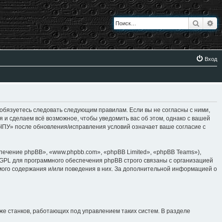
Поиск
Ра
Вход
 обязуетесь следовать следующим правилам. Если вы не согласны с ними,
я и сделаем всё возможное, чтобы уведомить вас об этом, однако с вашей
 ЧПУ» после обновления/исправления условий означает ваше согласие с
ение phpBB», «www.phpbb.com», «phpBB Limited», «phpBB Teams»),
 GPL для программного обеспечения phpBB строго связаны с организацией
имого содержания и/или поведения в них. За дополнительной информацией о
же станков, работающих под управлением таких систем. В разделе