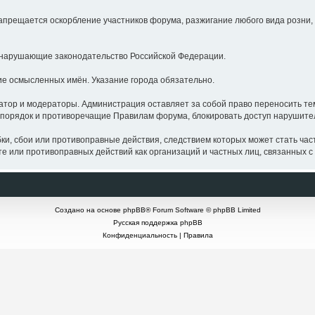
щается оскорбление участников форума, разжигание любого вида розни, о
нарушающие законодательство Российской Федерации.
 осмысленных имён. Указание города обязательно.
р и модераторы. Администрация оставляет за собой право переносить тем
порядок и противоречащие Правилам форума, блокировать доступ нарушите
бои или противоправные действия, следствием которых может стать частич
 или противоправных действий как организаций и частных лиц, связанных с 
Создано на основе
phpBB
® Forum Software © phpBB Limited
Русская поддержка phpBB
Конфиденциальность
|
Правила