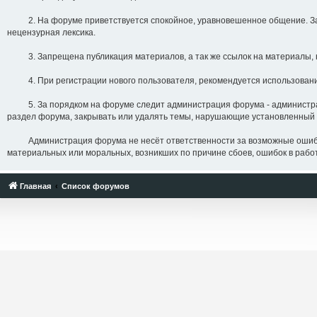
2. На форуме приветствуется спокойное, уравновешенное общение. Запре
нецензурная лексика.
3. Запрещена публикация материалов, а так же ссылок на материалы, 
4. При регистрации нового пользователя, рекомендуется использование
5. За порядком на форуме следит администрация форума - администрато
раздел форума, закрывать или удалять темы, нарушающие установленный 
Администрация форума не несёт ответственности за возможные ошибки, с
материальных или моральных, возникших по причине сбоев, ошибок в работе
Главная
Список форумов