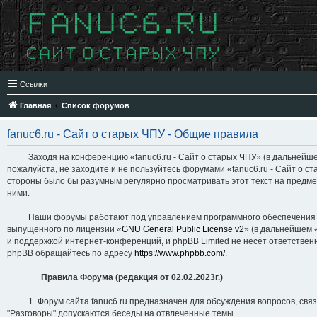
Ссылки
Главная
Список форумов
fanuc6.ru - Сайт о старых ЧПУ - Общие правила
Заходя на конференцию «fanuc6.ru - Сайт о старых ЧПУ» (в дальнейшем «мы
пожалуйста, не заходите и не пользуйтесь форумами «fanuc6.ru - Сайт о с
стороны было бы разумным регулярно просматривать этот текст на предмет
ними.
Наши форумы работают под управлением программного обеспечения для 
выпущенного по лицензии «
GNU General Public License v2
» (в дальнейшем 
и поддержкой интернет-конференций, и phpBB Limited не несёт ответствен
phpBB обращайтесь по адресу
https://www.phpbb.com/
.
Правила Форума (редакция от 02.02.2023г.)
1. Форум сайта fanuc6.ru предназначен для обсуждения вопросов, связан
"Разговоры" допускаются беседы на отвлеченные темы.