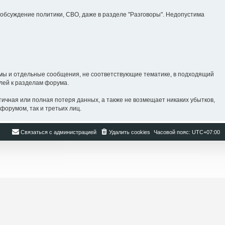
бсуждение политики, СВО, даже в разделе "Разговоры". Недопустима
ы и отдельные сообщения, не соответствующие тематике, в подходящий
лей к разделам форума.
ная или полная потеря данных, а также не возмещает никаких убытков,
форумом, так и третьих лиц.
Связаться с администрацией
Удалить cookies
Часовой пояс:
UTC+07:00