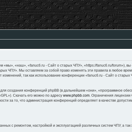
», «наш», «fanuc6.ru - Сайт о старых ЧПУ», «https://fanuc6.ru/forum»), вы
тарых ЧПУ». Мы оставляем за собой право изменять эти правила в любое врем
 изменений, так как использование конференции «fanuc6.ru - Сайт о старых
создания конференций phpBB (в дальнейшем «они», «программное обеспеч
«GPL»). Скачать его можно по адресу
www.phpbb.com
. Ограничения лицензии
ности за то, что администрация конференций определяет в качестве допуст
ных с ремонтом, настройкой и эксплуатацией различных систем ЧПУ, а так 