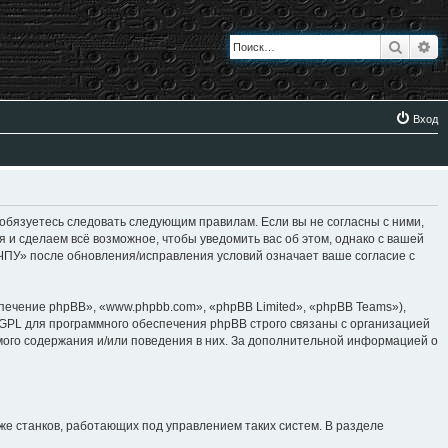
Поиск
Ра
Вход
 обязуетесь следовать следующим правилам. Если вы не согласны с ними,
я и сделаем всё возможное, чтобы уведомить вас об этом, однако с вашей
 ЧПУ» после обновления/исправления условий означает ваше согласие с
ение phpBB», «www.phpbb.com», «phpBB Limited», «phpBB Teams»),
 GPL для программного обеспечения phpBB строго связаны с организацией
имого содержания и/или поведения в них. За дополнительной информацией о
же станков, работающих под управлением таких систем. В разделе