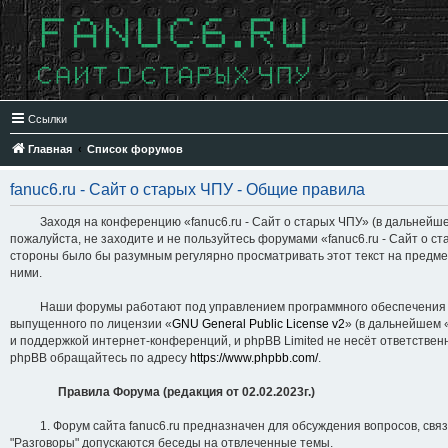
Ссылки
Главная
Список форумов
fanuc6.ru - Сайт о старых ЧПУ - Общие правила
Заходя на конференцию «fanuc6.ru - Сайт о старых ЧПУ» (в дальнейшем «мы
пожалуйста, не заходите и не пользуйтесь форумами «fanuc6.ru - Сайт о с
стороны было бы разумным регулярно просматривать этот текст на предмет
ними.
Наши форумы работают под управлением программного обеспечения для 
выпущенного по лицензии «
GNU General Public License v2
» (в дальнейшем 
и поддержкой интернет-конференций, и phpBB Limited не несёт ответствен
phpBB обращайтесь по адресу
https://www.phpbb.com/
.
Правила Форума (редакция от 02.02.2023г.)
1. Форум сайта fanuc6.ru предназначен для обсуждения вопросов, связан
"Разговоры" допускаются беседы на отвлеченные темы.