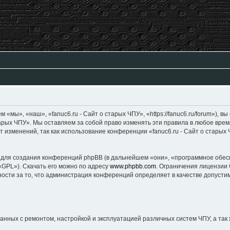
», «наш», «fanuc6.ru - Сайт о старых ЧПУ», «https://fanuc6.ru/forum»), вы
тарых ЧПУ». Мы оставляем за собой право изменять эти правила в любое врем
 изменений, так как использование конференции «fanuc6.ru - Сайт о старых
создания конференций phpBB (в дальнейшем «они», «программное обеспеч
«GPL»). Скачать его можно по адресу
www.phpbb.com
. Ограничения лицензии
ности за то, что администрация конференций определяет в качестве допуст
ных с ремонтом, настройкой и эксплуатацией различных систем ЧПУ, а так 