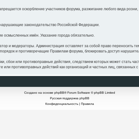
щается оскорбление участников форума, разжигание любого вида розни, о
нарушающие законодательство Российской Федерации.
 осмысленных имён. Указание города обязательно.
р и модераторы. Администрация оставляет за собой право переносить тем
порядок и противоречащие Правилам форума, блокировать доступ нарушите
бои или противоправные действия, следствием которых может стать частич
 или противоправных действий как организаций и частных лиц, связанных с 
Создано на основе
phpBB
® Forum Software © phpBB Limited
Русская поддержка phpBB
Конфиденциальность
|
Правила