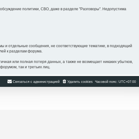
бсуждение политики, СВО, даже в разделе "Разговоры". Недопустима
ы и отдельные сообщения, не соответствующие тематике, в подходящий
лей к разделам форума.
ная или полная потеря данных, а также не возмещает никаких убытков,
форумом, так и третьих лиц.
Связаться с администрацией
Удалить cookies
Часовой пояс:
UTC+07:00