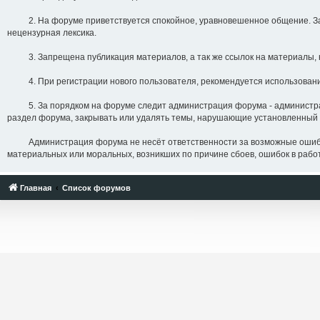
2. На форуме приветствуется спокойное, уравновешенное общение. Запре
нецензурная лексика.
3. Запрещена публикация материалов, а так же ссылок на материалы, 
4. При регистрации нового пользователя, рекомендуется использование
5. За порядком на форуме следит администрация форума - администрато
раздел форума, закрывать или удалять темы, нарушающие установленный 
Администрация форума не несёт ответственности за возможные ошибки, с
материальных или моральных, возникших по причине сбоев, ошибок в работе
Главная
Список форумов