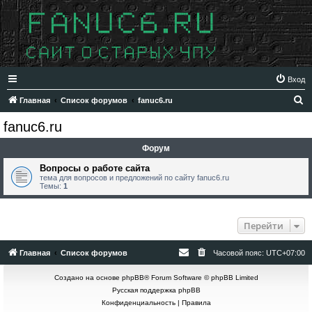
Вход
П
Главная
Список форумов
fanuc6.ru
о
fanuc6.ru
и
Форум
с
к
Вопросы о работе сайта
тема для вопросов и предложений по сайту fanuc6.ru
Темы:
1
Перейти
Главная
Список форумов
Часовой пояс:
UTC+07:00
Создано на основе
phpBB
® Forum Software © phpBB Limited
Русская поддержка phpBB
Конфиденциальность
|
Правила