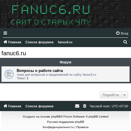
Вход
П
Главная
Список форумов
fanuc6.ru
о
fanuc6.ru
и
Форум
с
к
Вопросы о работе сайта
тема для вопросов и предложений по сайту fanuc6.ru
Темы:
1
Перейти
Главная
Список форумов
Часовой пояс:
UTC+07:00
Создано на основе
phpBB
® Forum Software © phpBB Limited
Русская поддержка phpBB
Конфиденциальность
|
Правила