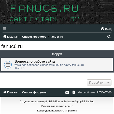
Вход
П
Главная
Список форумов
fanuc6.ru
о
fanuc6.ru
и
Форум
с
к
Вопросы о работе сайта
тема для вопросов и предложений по сайту fanuc6.ru
Темы:
1
Перейти
Главная
Список форумов
Часовой пояс:
UTC+07:00
Создано на основе
phpBB
® Forum Software © phpBB Limited
Русская поддержка phpBB
Конфиденциальность
|
Правила