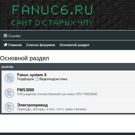
Ссылки
Главная
Список форумов
Основной раздел
Основной раздел
ФОРУМ
Fanuc system 6
Подфорум:
Видеоподсистема
FMS3000
Обсуждение отечественной системы ЧПУ FMS3000
Электропривод
Приводы, моторы, и всё, что с ними связано