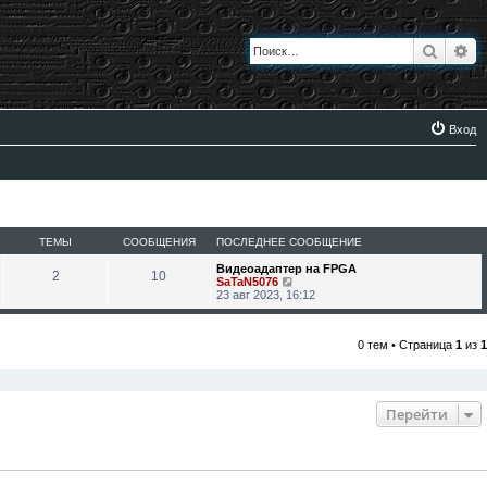
Поиск
Ра
Вход
ТЕМЫ
СООБЩЕНИЯ
ПОСЛЕДНЕЕ СООБЩЕНИЕ
Видеоадаптер на FPGA
2
10
П
SaTaN5076
е
23 авг 2023, 16:12
р
е
й
0 тем • Страница
1
из
1
т
и
к
п
о
с
Перейти
л
е
д
н
е