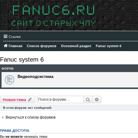
Ссылки
Главная
Список форумов
Основной раздел
Fanuc system 6
Fanuc system 6
ФОРУМ
Видеоподсистема
Поиск
Расширенный пои
Новая тема
В этом форуме нет сообщений.
Вернуться к списку форумов
ПРАВА ДОСТУПА
Вы
не можете
начинать темы