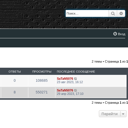
Поиск
Ра
Вход
2 темы • Страница
1
из
1
ОТВЕТЫ
ПРОСМОТРЫ
ПОСЛЕДНЕЕ СООБЩЕНИЕ
SaTaN5076
0
108685
23 авг 2023, 16:12
SaTaN5076
8
550271
29 апр 2023, 17:10
2 темы • Страница
1
из
1
Перейти