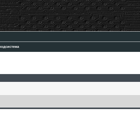
подсистема
ск