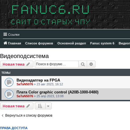
Ссылки
Главная
Список форумов
Основной раздел
Fanuc system 6
Видео
Видеоподсистема
Поиск
Расширенный пои
Новая тема
ТЕМЫ
Видеоадаптер на FPGA
SaTaN5076
»
23 авг 2023, 16:12
Плата Color graphic control (A20B-1000-0480)
SaTaN5076
»
25 апр 2023, 13:08
Новая тема
Вернуться к списку форумов
ПРАВА ДОСТУПА