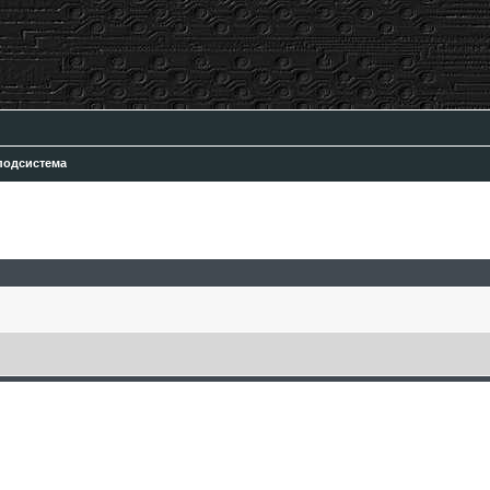
подсистема
ск