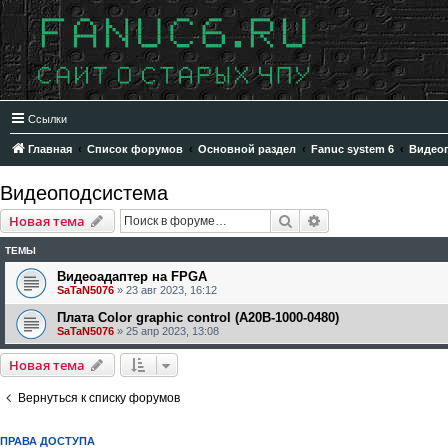
Ссылки
Главная
Список форумов
Основной раздел
Fanuc system 6
Видео
Видеоподсистема
Поиск
Расширенный пои
Новая тема
ТЕМЫ
Видеоадаптер на FPGA
SaTaN5076
»
23 авг 2023, 16:12
Плата Color graphic control (A20B-1000-0480)
SaTaN5076
»
25 апр 2023, 13:08
Новая тема
Вернуться к списку форумов
ПРАВА ДОСТУПА