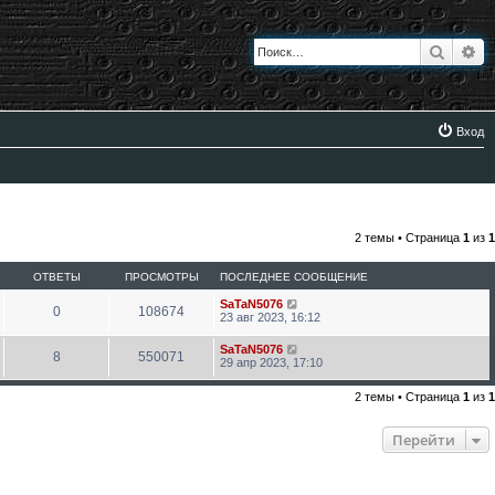
Поиск
Ра
Вход
2 темы • Страница
1
из
1
ОТВЕТЫ
ПРОСМОТРЫ
ПОСЛЕДНЕЕ СООБЩЕНИЕ
SaTaN5076
0
108674
23 авг 2023, 16:12
SaTaN5076
8
550071
29 апр 2023, 17:10
2 темы • Страница
1
из
1
Перейти